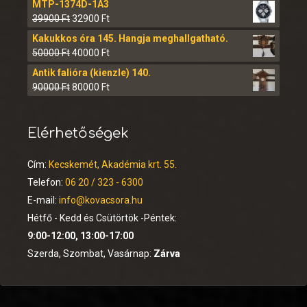
MTP-1374D-1A3
39900
Ft
32900
Ft
Kakukkos óra 145. Hangja meghallgatható.
50000
Ft
40000
Ft
Antik falióra (kienzle) 140.
90000
Ft
80000
Ft
Elérhetőségek
Cím:
Kecskemét, Akadémia krt. 55.
Telefon:
06 20 / 323 - 6300
E-mail:
info@kovacsora.hu
Hétfő - Kedd és Csütörtök -Péntek:
9:00-12:00, 13:00-17:00
Szerda, Szombat, Vasárnap:
Zárva