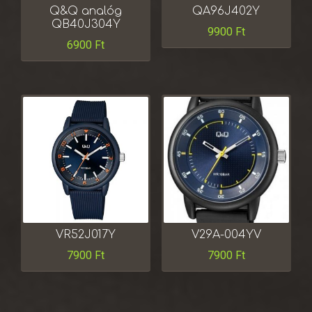
Q&Q analóg
QA96J402Y
QB40J304Y
9900
Ft
6900
Ft
VR52J017Y
V29A-004YV
7900
Ft
7900
Ft