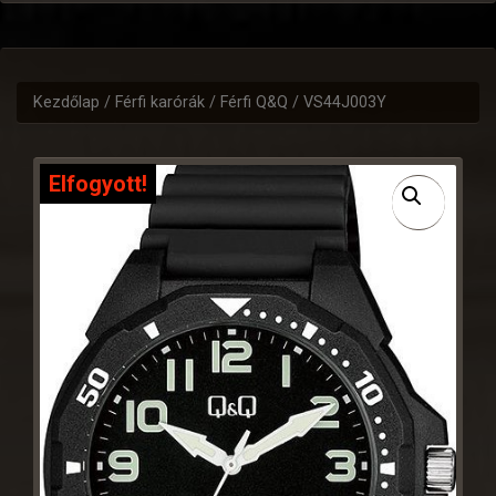
Kezdőlap
/
Férfi karórák
/
Férfi Q&Q
/ VS44J003Y
Elfogyott!