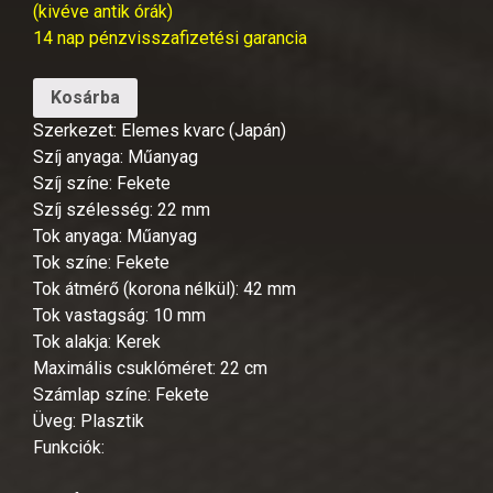
(kivéve antik órák)
14 nap pénzvisszafizetési garancia
Kosárba
Szerkezet: Elemes kvarc (Japán)
Szíj anyaga: Műanyag
Szíj színe: Fekete
Szíj szélesség: 22 mm
Tok anyaga: Műanyag
Tok színe: Fekete
Tok átmérő (korona nélkül): 42 mm
Tok vastagság: 10 mm
Tok alakja: Kerek
Maximális csuklóméret: 22 cm
Számlap színe: Fekete
Üveg: Plasztik
Funkciók: