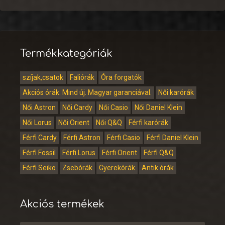
Termékkategóriák
szíjak,csatok
Faliórák
Óra forgatók
Akciós órák. Mind új. Magyar garanciával.
Női karórák
Női Astron
Női Cardy
Női Casio
Női Daniel Klein
Női Lorus
Női Orient
Női Q&Q
Férfi karórák
Férfi Cardy
Férfi Astron
Férfi Casio
Férfi Daniel Klein
Férfi Fossil
Férfi Lorus
Férfi Orient
Férfi Q&Q
Férfi Seiko
Zsebórák
Gyerekórák
Antik órák
Akciós termékek