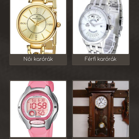
Női karórák
Férfi karórák