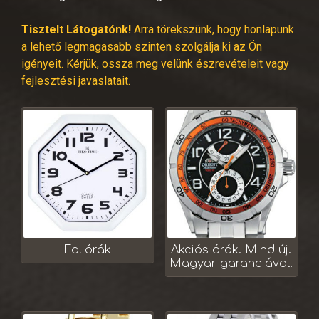
Tisztelt Látogatónk!
Arra törekszünk, hogy honlapunk
a lehető legmagasabb szinten szolgálja ki az Ön
igényeit. Kérjük, ossza meg velünk észrevételeit vagy
fejlesztési javaslatait.
Faliórák
Akciós órák. Mind új.
Magyar garanciával.