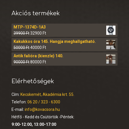
Akciós termékek
MTP-1374D-1A3
39900
Ft
32900
Ft
Kakukkos óra 145. Hangja meghallgatható.
50000
Ft
40000
Ft
Antik falióra (kienzle) 140.
90000
Ft
80000
Ft
Elérhetőségek
Cím:
Kecskemét, Akadémia krt. 55.
Telefon:
06 20 / 323 - 6300
E-mail:
info@kovacsora.hu
Hétfő - Kedd és Csütörtök -Péntek:
9:00-12:00, 13:00-17:00