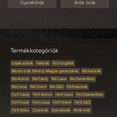
Gyerekórák
Antik órák
Termékkategóriák
szíjak,csatok
Faliórák
Óra forgatók
Akciós órák. Mind új. Magyar garanciával.
Női karórák
Női Astron
Női Cardy
Női Casio
Női Daniel Klein
Női Lorus
Női Orient
Női Q&Q
Férfi karórák
Férfi Cardy
Férfi Astron
Férfi Casio
Férfi Daniel Klein
Férfi Fossil
Férfi Lorus
Férfi Orient
Férfi Q&Q
Férfi Seiko
Zsebórák
Gyerekórák
Antik órák