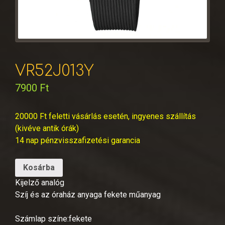
VR52J013Y
7900
Ft
20000 Ft feletti vásárlás esetén, ingyenes szállítás
(kivéve antik órák)
14 nap pénzvisszafizetési garancia
Kosárba
Kijelző analóg
Szíj és az óraház anyaga fekete műanyag
Számlap színe:fekete