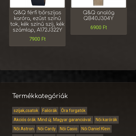
Q&Q férfi bőrszíjas
Q&Q analóg
karóra, ezüst színű
QB40J304Y
tok, kék színű szíj, kék
6900
Ft
számlap, A172J322Y
7900
Ft
Termékkategóriák
szíjak,csatok
Faliórák
Óra forgatók
Akciós órák. Mind új. Magyar garanciával.
Női karórák
Női Astron
Női Cardy
Női Casio
Női Daniel Klein