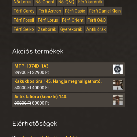
Női Lorus
Női Orient
Női Q&Q
Férfi karórák
Férfi Cardy
Férfi Astron
Férfi Casio
Férfi Daniel Klein
Férfi Fossil
Férfi Lorus
Férfi Orient
Férfi Q&Q
Férfi Seiko
Zsebórák
Gyerekórák
Antik órák
Akciós termékek
MTP-1374D-1A3
39900
Ft
32900
Ft
Kakukkos óra 145. Hangja meghallgatható.
50000
Ft
40000
Ft
Antik falióra (kienzle) 140.
90000
Ft
80000
Ft
Elérhetőségek