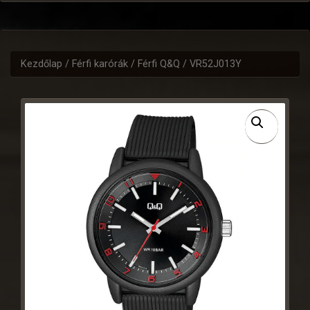
Kezdőlap
/
Férfi karórák
/
Férfi Q&Q
/ VR52J013Y