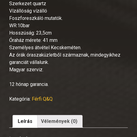
Szerkezet quartz
Vízállóság vízálló
Foszforeszkáló mutatók.
WR:10bar
Hosszúság: 23,5cm
Óraház mérete: 41 mm
Személyes átvétel Kecskeméten.
Az órák óraszaküzletből származnak, mindegyikhez
garanciát vállalunk.
Magyar szerviz.
12 hónap garancia.
Kategória:
Férfi Q&Q
Leírás
Vélemények (0)