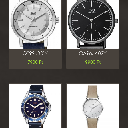
Q892J301Y
QA96J402Y
7900
Ft
9900
Ft