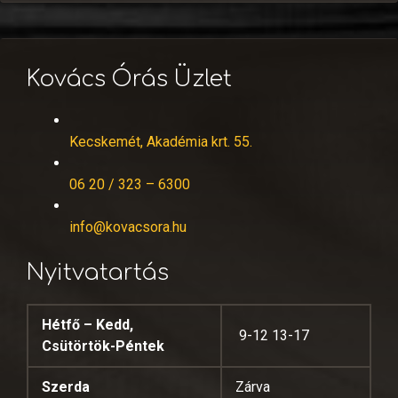
Kovács Órás Üzlet
Kecskemét, Akadémia krt. 55.
06 20 / 323 – 6300
info@kovacsora.hu
Nyitvatartás
Hétfő – Kedd,
9-12 13-17
Csütörtök-Péntek
Szerda
Zárva