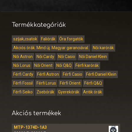
Termékkategóriák
szíjak,csatok
Faliórák
Óra forgatók
Akciós órák. Mind új. Magyar garanciával.
Női karórák
Női Astron
Női Cardy
Női Casio
Női Daniel Klein
Női Lorus
Női Orient
Női Q&Q
Férfi karórák
Férfi Cardy
Férfi Astron
Férfi Casio
Férfi Daniel Klein
Férfi Fossil
Férfi Lorus
Férfi Orient
Férfi Q&Q
Férfi Seiko
Zsebórák
Gyerekórák
Antik órák
Akciós termékek
MTP-1374D-1A3