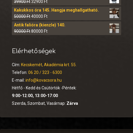
39900
Ft
32900
Ft
Kakukkos óra 145. Hangja meghallgatható.
50000
Ft
40000
Ft
Antik falióra (kienzle) 140.
90000
Ft
80000
Ft
Elérhetőségek
Cím:
Kecskemét, Akadémia krt. 55.
Telefon:
06 20 / 323 - 6300
E-mail:
info@kovacsora.hu
Hétfő - Kedd és Csütörtök -Péntek:
9:00-12:00, 13:00-17:00
Szerda, Szombat, Vasárnap:
Zárva