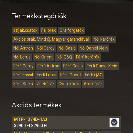
Termékkategóriák
szíjak,csatok
Faliórák
Óra forgatók
Akciós órák. Mind új. Magyar garanciával.
Női karórák
Női Astron
Női Cardy
Női Casio
Női Daniel Klein
Női Lorus
Női Orient
Női Q&Q
Férfi karórák
Férfi Cardy
Férfi Astron
Férfi Casio
Férfi Daniel Klein
Férfi Fossil
Férfi Lorus
Férfi Orient
Férfi Q&Q
Férfi Seiko
Zsebórák
Gyerekórák
Antik órák
Akciós termékek
MTP-1374D-1A3
39900
Ft
32900
Ft