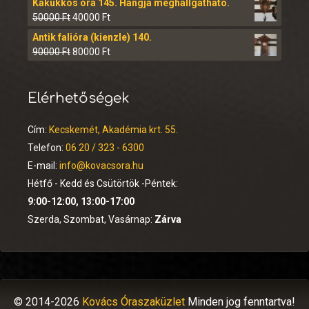
Kakukkos óra 145. Hangja meghallgatható.
50000
Ft
40000
Ft
Antik falióra (kienzle) 140.
90000
Ft
80000
Ft
Elérhetőségek
Cím:
Kecskemét, Akadémia krt. 55.
Telefon:
06 20 / 323 - 6300
E-mail:
info@kovacsora.hu
Hétfő - Kedd és Csütörtök -Péntek:
9:00-12:00, 13:00-17:00
Szerda, Szombat, Vasárnap:
Zárva
© 2014-2026
Kovács Óraszaküzlet
Minden jog fenntartva!