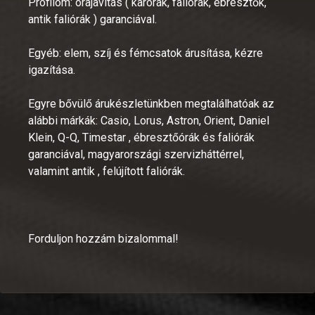
Profilom: órajavítás ( karórák, faliórák, ébresztők,
antik faliórák ) garanciával.
Egyéb: elem, szíj és fémcsatok árusítása, kézre
igazítása.
Egyre bővülő árukészletünkben megtalálhatóak az
alábbi márkák: Casio, Lorus, Astron, Orient, Daniel
Klein, Q-Q, Timestar , ébresztőórák és faliórák
garanciával, magyarországi szervizháttérrel,
valamint antik , felújított faliórák.
Forduljon hozzám bizalommal!