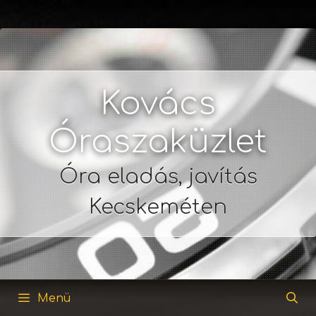
Kovács
Óraszaküzlet
Óra eladás, javítás
Kecskeméten
Menü