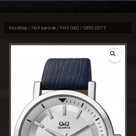
Kezdőlap
/
Férfi karórák
/
Férfi Q&Q
/ Q892J301Y