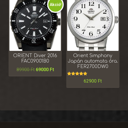
Akció!
ORIENT Diver 2016
Orient Simphony
FAC09001B0
Japán automata óra.
FER2700DW0
89900
Ft
69000
Ft
Értékelés:
62900
Ft
5.00
/ 5