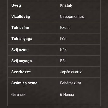
Üveg
Kristály
Vízállóság
Cseppmentes
Tok színe
Ezüst
Tok anyaga
Fém
Szíj színe
Kék
Szíj anyaga
Bőr
Szerkezet
Japán quartz
Számlap színe
Fehér/ezüst
Garancia
6 Hónap