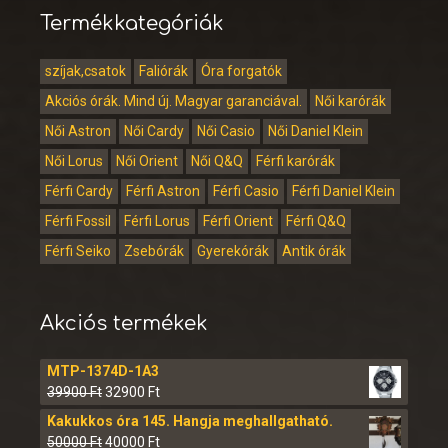
Termékkategóriák
szíjak,csatok
Faliórák
Óra forgatók
Akciós órák. Mind új. Magyar garanciával.
Női karórák
Női Astron
Női Cardy
Női Casio
Női Daniel Klein
Női Lorus
Női Orient
Női Q&Q
Férfi karórák
Férfi Cardy
Férfi Astron
Férfi Casio
Férfi Daniel Klein
Férfi Fossil
Férfi Lorus
Férfi Orient
Férfi Q&Q
Férfi Seiko
Zsebórák
Gyerekórák
Antik órák
Akciós termékek
MTP-1374D-1A3
39900
Ft
32900
Ft
Kakukkos óra 145. Hangja meghallgatható.
50000
Ft
40000
Ft