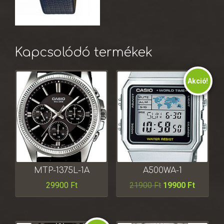
Kapcsolódó termékek
Akció!
MTP-1375L-1A
A500WA-1
29900
Ft
21900
Ft
19900
Ft