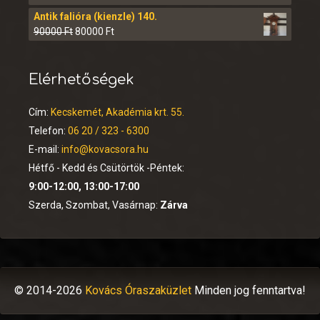
Antik falióra (kienzle) 140.
90000
Ft
80000
Ft
Elérhetőségek
Cím:
Kecskemét, Akadémia krt. 55.
Telefon:
06 20 / 323 - 6300
E-mail:
info@kovacsora.hu
Hétfő - Kedd és Csütörtök -Péntek:
9:00-12:00, 13:00-17:00
Szerda, Szombat, Vasárnap:
Zárva
© 2014-2026
Kovács Óraszaküzlet
Minden jog fenntartva!