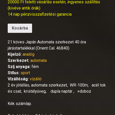
20000 Ft feletti vásárlás esetén, ingyenes szállítás
(kivéve antik órák)
14 nap pénzvisszafizetési garancia
Kosárba
21 köves Japán Automata szerkezet 40 óra
járástartalékkal (Orient Cal. 46B40)
Kijelző:
analóg
Szerkezet:
automata
Szíj anyaga:
fém
Stílus:
sport
Vízállóság:
vízálló
2 év jótállás, automata szerkezet, WR-100m, acél tok
és csat, kristályüveg, dupla naptár , +doboz
Kék számlap.