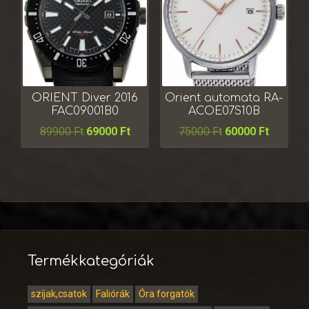
ORIENT Diver 2016
Orient automata RA-
FAC09001B0
ACOE07S10B
89900
Ft
69000
Ft
75000
Ft
60000
Ft
Termékkategóriák
szíjak,csatok
Faliórák
Óra forgatók