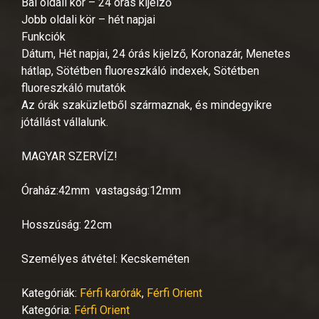
Bal oldali kör – 24 órás kijelző
Jobb oldali kör – hét napjai
Funkciók
Dátum, Hét napjai, 24 órás kijelző, Koronazár, Menetes
hátlap, Sötétben fluoreszkáló indexek, Sötétben
fluoreszkáló mutatók
Az órák szaküzletből származnak, és mindegyikre
jótállást vállalunk.
MAGYAR SZERVÍZ!
Óraház:42mm vastagság:12mm
Hosszúság: 22cm
Személyes átvétel: Kecskeméten
Kategóriák:
Férfi karórák
,
Férfi Orient
Kategória:
Férfi Orient