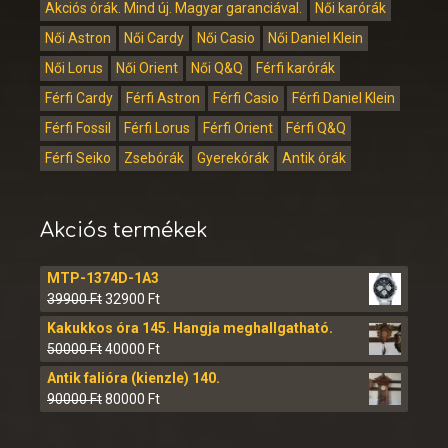
Akciós órák. Mind új. Magyar garanciával.
Női karórák
Női Astron
Női Cardy
Női Casio
Női Daniel Klein
Női Lorus
Női Orient
Női Q&Q
Férfi karórák
Férfi Cardy
Férfi Astron
Férfi Casio
Férfi Daniel Klein
Férfi Fossil
Férfi Lorus
Férfi Orient
Férfi Q&Q
Férfi Seiko
Zsebórák
Gyerekórák
Antik órák
Akciós termékek
MTP-1374D-1A3
39900
Ft
32900
Ft
Kakukkos óra 145. Hangja meghallgatható.
50000
Ft
40000
Ft
Antik falióra (kienzle) 140.
90000
Ft
80000
Ft