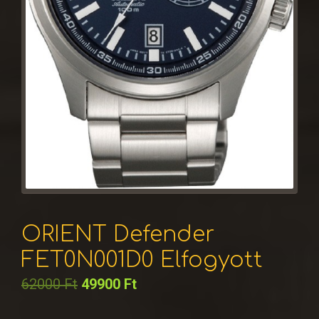
ORIENT Defender
FET0N001D0 Elfogyott
62000
Ft
49900
Ft