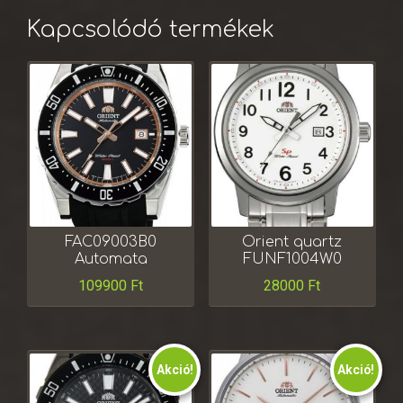
Kapcsolódó termékek
FAC09003B0
Orient quartz
Automata
FUNF1004W0
109900
Ft
28000
Ft
Akció!
Akció!