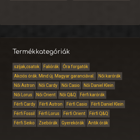
Termékkategóriák
szíjak,csatok
Faliórák
Óra forgatók
Akciós órák. Mind új. Magyar garanciával.
Női karórák
Női Astron
Női Cardy
Női Casio
Női Daniel Klein
Női Lorus
Női Orient
Női Q&Q
Férfi karórák
Férfi Cardy
Férfi Astron
Férfi Casio
Férfi Daniel Klein
Férfi Fossil
Férfi Lorus
Férfi Orient
Férfi Q&Q
Férfi Seiko
Zsebórák
Gyerekórák
Antik órák