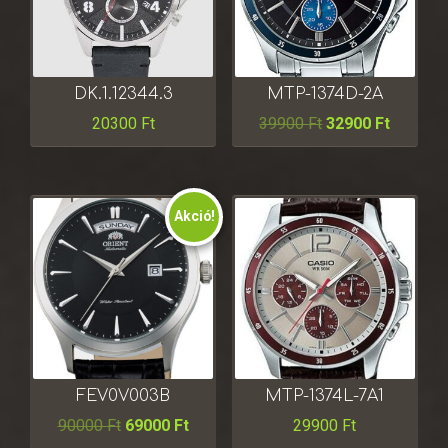
DK.1.12344.3
MTP-1374D-2A
20300
Ft
39900
Ft
32900
Ft
Akció!
FEV0V003B
MTP-1374L-7A1
90000
Ft
69000
Ft
29900
Ft