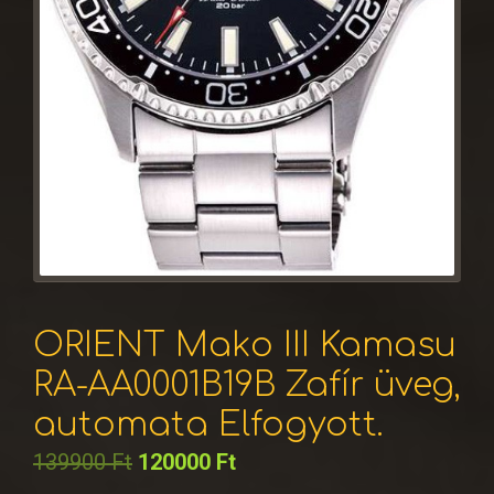
ORIENT Mako III Kamasu
RA-AA0001B19B Zafír üveg,
automata Elfogyott.
139900
Ft
120000
Ft