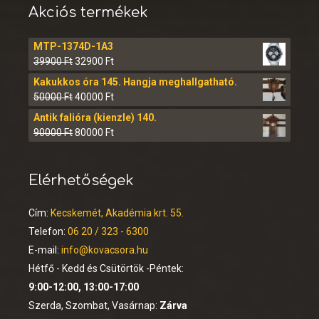
Akciós termékek
MTP-1374D-1A3
39900
Ft
32900
Ft
Kakukkos óra 145. Hangja meghallgatható.
50000
Ft
40000
Ft
Antik falióra (kienzle) 140.
90000
Ft
80000
Ft
Elérhetőségek
Cím:
Kecskemét, Akadémia krt. 55.
Telefon:
06 20 / 323 - 6300
E-mail:
info@kovacsora.hu
Hétfő - Kedd és Csütörtök -Péntek:
9:00-12:00, 13:00-17:00
Szerda, Szombat, Vasárnap:
Zárva