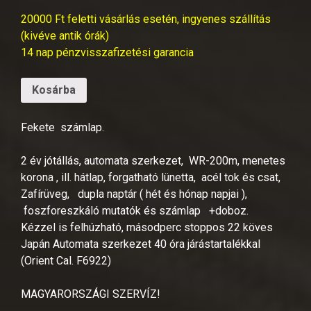
20000 Ft feletti vásárlás esetén, ingyenes szállítás
(kivéve antik órák)
14 nap pénzvisszafizetési garancia
Kosárba
Fekete számlap.
2 év jótállás, automata szerkezet, WR-200m, menetes
korona , ill. hátlap, forgatható lünetta, acél tok és csat,
Zafírüveg, dupla naptár ( hét és hónap napjai ),
foszforeszkáló mutatók és számlap +doboz.
Kézzel is felhúzható, másodperc stoppos 22 köves
Japán Automata szerkezet 40 óra járástartalékkal
(Orient Cal. F6922)
MAGYARORSZÁGI SZERVÍZ!