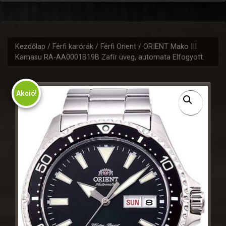
Kezdőlap
/
Férfi karórák
/
Férfi Orient
/ ORIENT Mako III
Kamasu RA-AA0001B19B Zafír üveg, automata Elfogyott.
Akció!