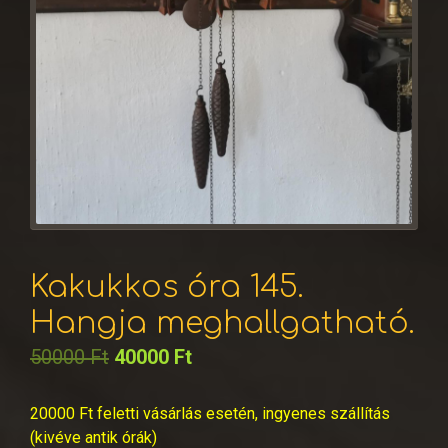
Kakukkos óra 145.
Hangja meghallgatható.
50000
Ft
40000
Ft
20000 Ft feletti vásárlás esetén, ingyenes szállítás
(kivéve antik órák)