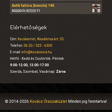
Antik falióra (kienzle) 140.
90000
Ft
80000
Ft
Elérhetőségek
Cím:
Kecskemét, Akadémia krt. 55.
Telefon:
06 20 / 323 - 6300
E-mail:
info@kovacsora.hu
Hétfő - Kedd és Csütörtök -Péntek:
9:00-12:00, 13:00-17:00
Szerda, Szombat, Vasárnap:
Zárva
© 2014-2026
Kovács Óraszaküzlet
Minden jog fenntartva!