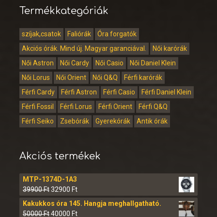
Termékkategóriák
szíjak,csatok
Faliórák
Óra forgatók
Akciós órák. Mind új. Magyar garanciával.
Női karórák
Női Astron
Női Cardy
Női Casio
Női Daniel Klein
Női Lorus
Női Orient
Női Q&Q
Férfi karórák
Férfi Cardy
Férfi Astron
Férfi Casio
Férfi Daniel Klein
Férfi Fossil
Férfi Lorus
Férfi Orient
Férfi Q&Q
Férfi Seiko
Zsebórák
Gyerekórák
Antik órák
Akciós termékek
MTP-1374D-1A3
39900
Ft
32900
Ft
Kakukkos óra 145. Hangja meghallgatható.
50000
Ft
40000
Ft