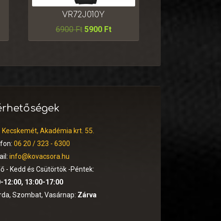
VR72J010Y
6900
Ft
5900
Ft
érhetőségek
:
Kecskemét, Akadémia krt. 55.
efon:
06 20 / 323 - 6300
il:
info@kovacsora.hu
ő - Kedd és Csütörtök -Péntek:
-12:00, 13:00-17:00
rda, Szombat, Vasárnap:
Zárva