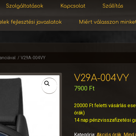
Szolgáltatások
Kapcsolat
Szállítás
lek fejlesztési javaslatok
Miért válasszon minke
anciával.
/ V29A-004VY
V29A-004VY
7900
Ft
20000 Ft feletti vásárlás ese
órák)
14 nap pénzvisszafizetési g
Kategória:
Akciós órák. Mind 