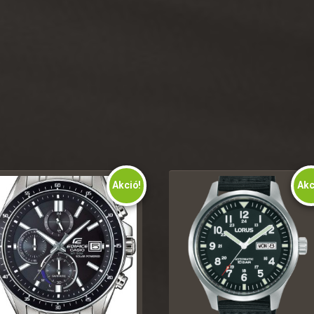
Akció!
Akc