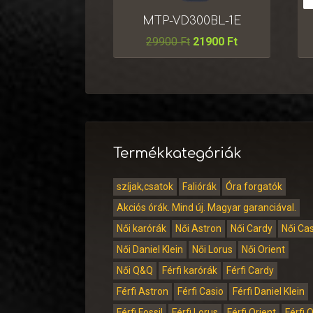
MTP-VD300BL-1E
29900
Ft
21900
Ft
Termékkategóriák
szíjak,csatok
Faliórák
Óra forgatók
Akciós órák. Mind új. Magyar garanciával.
Női karórák
Női Astron
Női Cardy
Női Ca
Női Daniel Klein
Női Lorus
Női Orient
Női Q&Q
Férfi karórák
Férfi Cardy
Férfi Astron
Férfi Casio
Férfi Daniel Klein
Férfi Fossil
Férfi Lorus
Férfi Orient
Férfi 