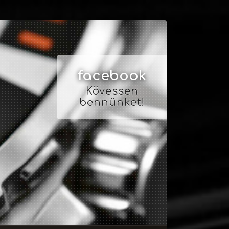
facebook
Kövessen
bennünket!