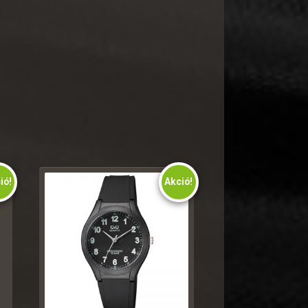
ió!
Akció!