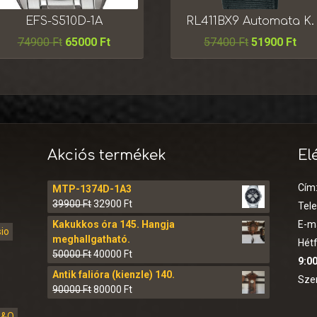
EFS-S510D-1A
RL411BX9 Automata K.
74900
Ft
65000
Ft
57400
Ft
51900
Ft
Akciós termékek
El
Cím
MTP-1374D-1A3
39900
Ft
32900
Ft
Tel
Kakukkos óra 145. Hangja
E-ma
sio
meghallgatható.
Hétf
50000
Ft
40000
Ft
9:00
Antik falióra (kienzle) 140.
Sze
90000
Ft
80000
Ft
Q&Q