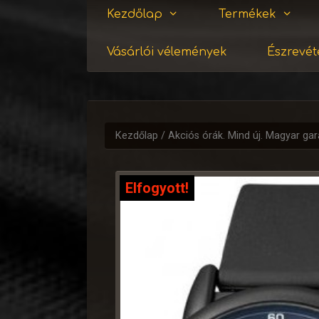
Kezdőlap
Termékek
Vásárlói vélemények
Észrevéte
Kezdőlap
/
Akciós órák. Mind új. Magyar gar
Elfogyott!