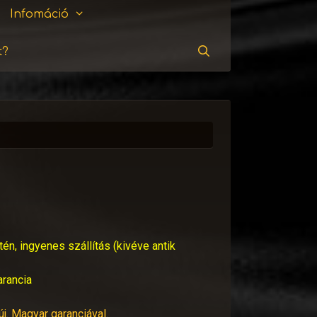
Infomáció
t?
Keresés
tén, ingyenes szállítás (kivéve antik
arancia
új. Magyar garanciával.