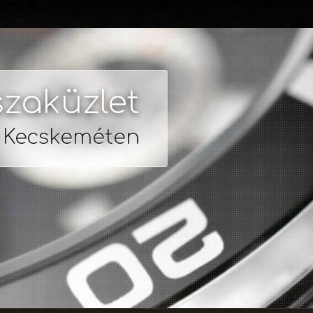
zaküzlet
s Kecskeméten