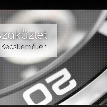
zaküzlet
s Kecskeméten