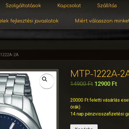
Szolgáltatások
Kapcsolat
Szállítás
lek fejlesztési javaslatok
Miért válasszon minke
1222A-2A
MTP-1222A-2
14900
Ft
12900
Ft
20000 Ft feletti vásárlás ese
órák)
14 nap pénzvisszafizetési g