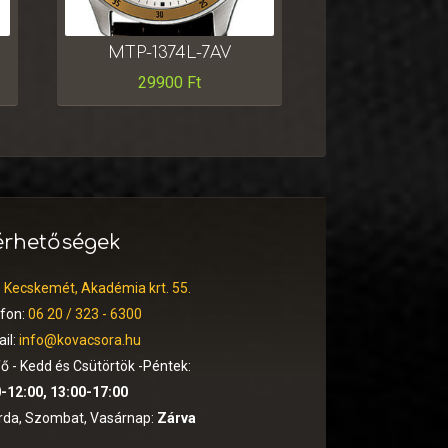
MTP-1374L-7AV
29900
Ft
érhetőségek
:
Kecskemét, Akadémia krt. 55.
efon:
06 20 / 323 - 6300
il:
info@kovacsora.hu
ő - Kedd és Csütörtök -Péntek:
-12:00, 13:00-17:00
rda, Szombat, Vasárnap:
Zárva