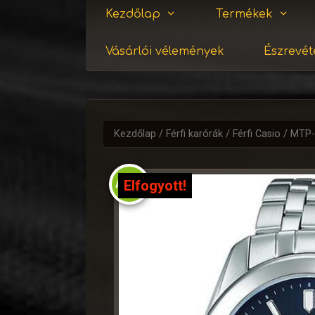
Kezdőlap
Termékek
Vásárlói vélemények
Észrevéte
Kezdőlap
/
Férfi karórák
/
Férfi Casio
/ MTP-
Elfogyott!
Akció!