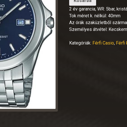
Kosárba
2 év garancia, WR: 5bar, kris
Tok méret k. nélkül: 40mm
Az órák szaküzletből származ
Személyes átvétel: Kecskem
Kategóriák:
Férfi Casio
,
Férfi