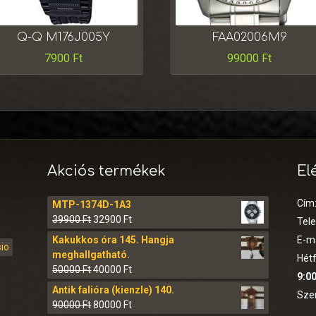
Q-Q M176J005Y
FAA02006M9
7900
Ft
99000
Ft
Akciós termékek
El
Cím
MTP-1374D-1A3
39900
Ft
32900
Ft
Tel
Kakukkos óra 145. Hangja
E-ma
sio
meghallgatható.
Hétf
50000
Ft
40000
Ft
9:00
Antik falióra (kienzle) 140.
Sze
90000
Ft
80000
Ft