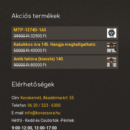
Akciós termékek
MTP-1374D-1A3
39900
Ft
32900
Ft
Kakukkos óra 145. Hangja meghallgatható.
50000
Ft
40000
Ft
Antik falióra (kienzle) 140.
90000
Ft
80000
Ft
Elérhetőségek
Cím:
Kecskemét, Akadémia krt. 55.
Telefon:
06 20 / 323 - 6300
E-mail:
info@kovacsora.hu
Hétfő - Kedd és Csütörtök -Péntek:
9:00-12:00, 13:00-17:00