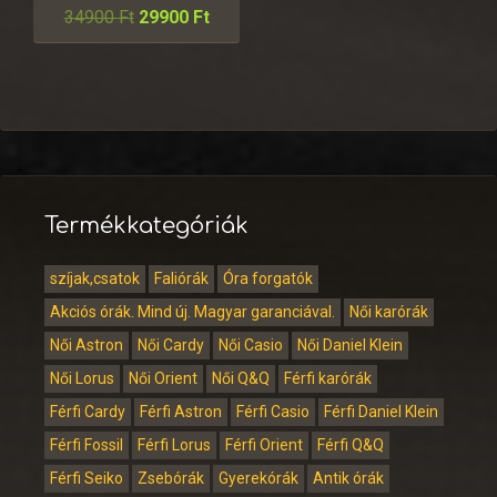
34900
Ft
29900
Ft
Termékkategóriák
szíjak,csatok
Faliórák
Óra forgatók
Akciós órák. Mind új. Magyar garanciával.
Női karórák
Női Astron
Női Cardy
Női Casio
Női Daniel Klein
Női Lorus
Női Orient
Női Q&Q
Férfi karórák
Férfi Cardy
Férfi Astron
Férfi Casio
Férfi Daniel Klein
Férfi Fossil
Férfi Lorus
Férfi Orient
Férfi Q&Q
Férfi Seiko
Zsebórák
Gyerekórák
Antik órák