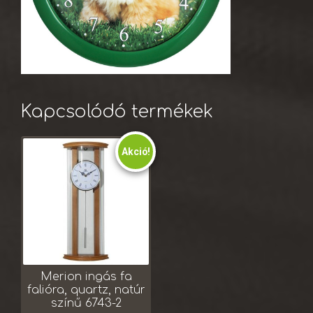
Kapcsolódó termékek
Akció!
Merion ingás fa
falióra, quartz, natúr
színű 6743-2