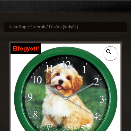
Kezdőlap
/
Faliórák
/ Falióra (kutyás)
Elfogyott!