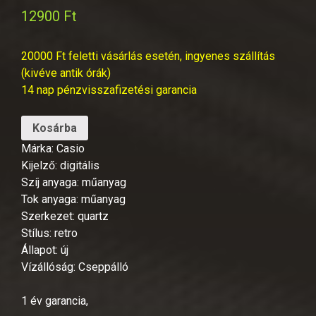
12900
Ft
20000 Ft feletti vásárlás esetén, ingyenes szállítás
(kivéve antik órák)
14 nap pénzvisszafizetési garancia
Kosárba
Márka: Casio
Kijelző: digitális
Szíj anyaga: műanyag
Tok anyaga: műanyag
Szerkezet: quartz
Stílus: retro
Állapot: új
Vízállóság: Cseppálló
1 év garancia,