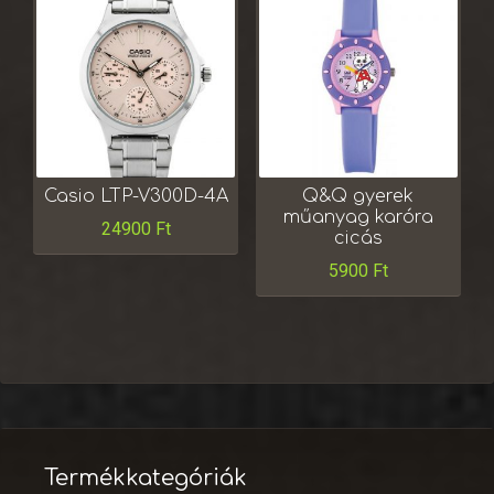
Casio LTP-V300D-4A
Q&Q gyerek
műanyag karóra
24900
Ft
cicás
5900
Ft
Termékkategóriák