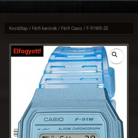
Kezdőlap
/
Férfi karórák
/
Férfi Casio
/ F-91WS-2E
Elfogyott!