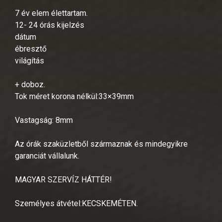
7 év elem élettartam.
12- 24 órás kijelzés
dátum
ébresztő
világítás
+ doboz.
Tok méret korona nélkül:33×39mm
Vastagság: 8mm
Az órák szaküzletből származnak és mindegyikre
garanciát vállalunk.
MAGYAR SZERVÍZ HÁTTÉR!
Személyes átvétel:KECSKEMÉTEN.