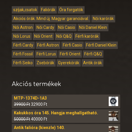
szíjak,csatok
Faliórák
Óra forgatók
Akciós órák. Mind új. Magyar garanciával.
Női karórák
Női Astron
Női Cardy
Női Casio
Női Daniel Klein
Női Lorus
Női Orient
Női Q&Q
Férfi karórák
Férfi Cardy
Férfi Astron
Férfi Casio
Férfi Daniel Klein
Férfi Fossil
Férfi Lorus
Férfi Orient
Férfi Q&Q
Férfi Seiko
Zsebórák
Gyerekórák
Antik órák
Akciós termékek
MTP-1374D-1A3
39900
Ft
32900
Ft
Kakukkos óra 145. Hangja meghallgatható.
50000
Ft
40000
Ft
Antik falióra (kienzle) 140.