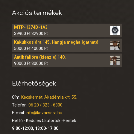
Akciós termékek
MTP-1374D-1A3
39900
Ft
32900
Ft
Kakukkos óra 145. Hangja meghallgatható.
50000
Ft
40000
Ft
Antik falióra (kienzle) 140.
90000
Ft
80000
Ft
Elérhetőségek
Cím:
Kecskemét, Akadémia krt. 55.
Telefon:
06 20 / 323 - 6300
E-mail:
info@kovacsora.hu
Hétfő - Kedd és Csütörtök -Péntek:
9:00-12:00, 13:00-17:00