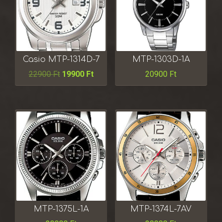
Casio MTP-1314D-7
MTP-1303D-1A
22900
Ft
19900
Ft
20900
Ft
MTP-1375L-1A
MTP-1374L-7AV