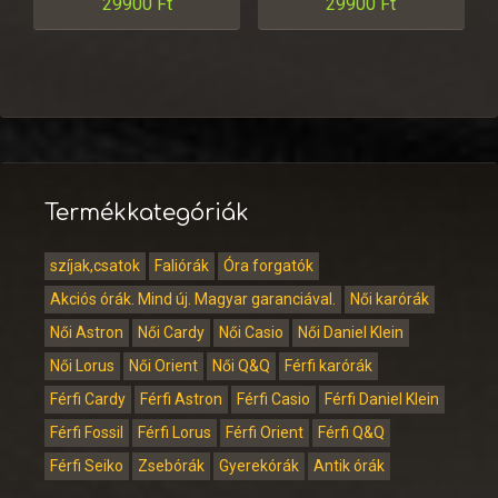
29900
Ft
29900
Ft
Termékkategóriák
szíjak,csatok
Faliórák
Óra forgatók
Akciós órák. Mind új. Magyar garanciával.
Női karórák
Női Astron
Női Cardy
Női Casio
Női Daniel Klein
Női Lorus
Női Orient
Női Q&Q
Férfi karórák
Férfi Cardy
Férfi Astron
Férfi Casio
Férfi Daniel Klein
Férfi Fossil
Férfi Lorus
Férfi Orient
Férfi Q&Q
Férfi Seiko
Zsebórák
Gyerekórák
Antik órák