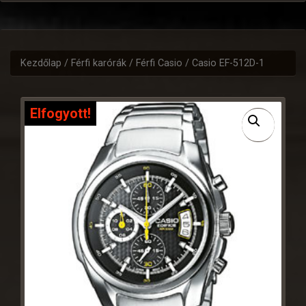
Kezdőlap
/
Férfi karórák
/
Férfi Casio
/ Casio EF-512D-1
Elfogyott!