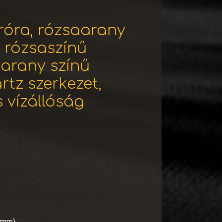
róra, rózsaarany
, rózsaszínű
aarany színű
rtz szerkezet,
 vízállóság
(mm) :