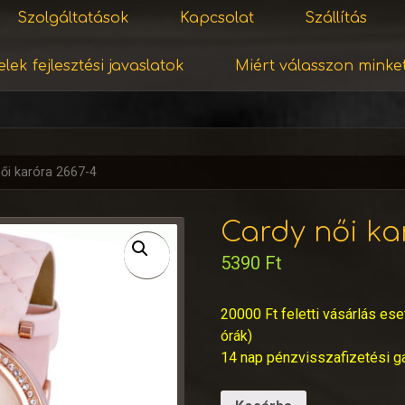
Szolgáltatások
Kapcsolat
Szállítás
lek fejlesztési javaslatok
Miért válasszon minke
ői karóra 2667-4
Cardy női ka
5390
Ft
20000 Ft feletti vásárlás ese
órák)
14 nap pénzvisszafizetési g