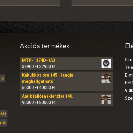
Akciós termékek
El
Cím
MTP-1374D-1A3
39900
Ft
32900
Ft
Tel
Kakukkos óra 145. Hangja
E-ma
sio
meghallgatható.
Hétf
50000
Ft
40000
Ft
9:00
Antik falióra (kienzle) 140.
Sze
90000
Ft
80000
Ft
Q&Q
órák