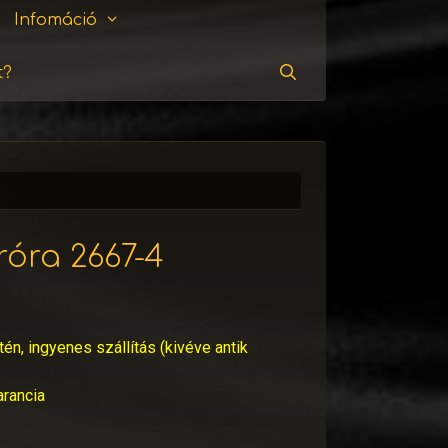
Infomáció
t?
Keresés
róra 2667-4
tén, ingyenes szállítás (kivéve antik
arancia