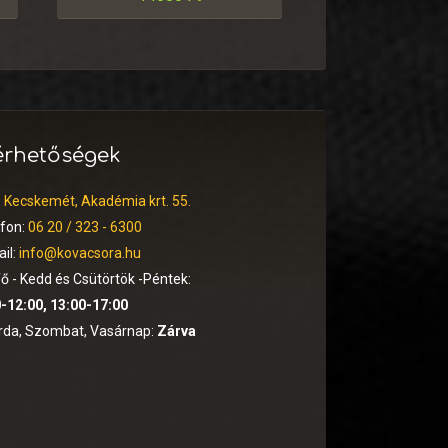
érhetőségek
:
Kecskemét, Akadémia krt. 55.
efon:
06 20 / 323 - 6300
il:
info@kovacsora.hu
ő - Kedd és Csütörtök -Péntek:
-12:00, 13:00-17:00
rda, Szombat, Vasárnap:
Zárva