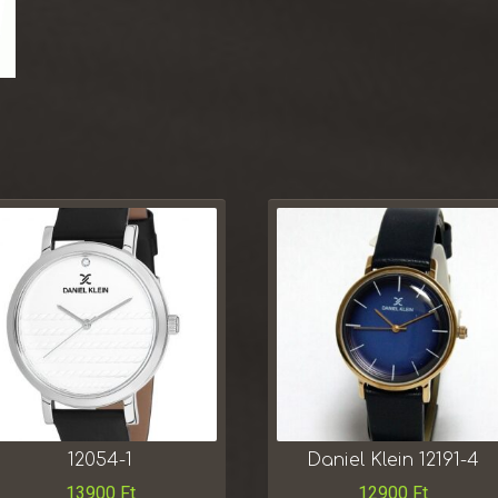
12054-1
Daniel Klein 12191-4
13900
Ft
12900
Ft