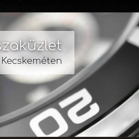
zaküzlet
s Kecskeméten