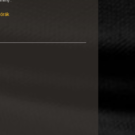
rórák