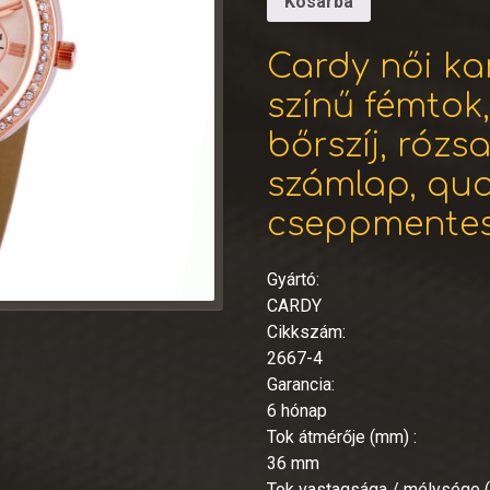
Kosárba
Cardy női ka
színű fémtok
bőrszíj, rózs
számlap, qua
cseppmentes
Gyártó:
CARDY
Cikkszám:
2667-4
Garancia:
6 hónap
Tok átmérője (mm) :
36 mm
Tok vastagsága / mélysége 