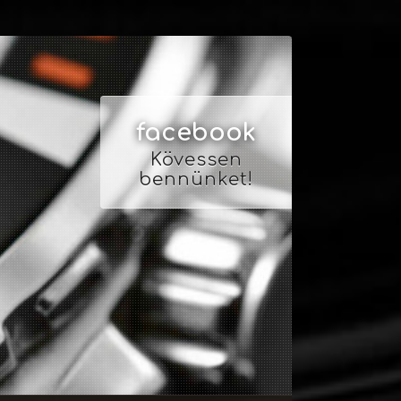
facebook
Kövessen
bennünket!