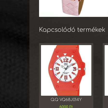
Kapcsolódó termékek
Q.Q VQ68J014Y
6000
Ft