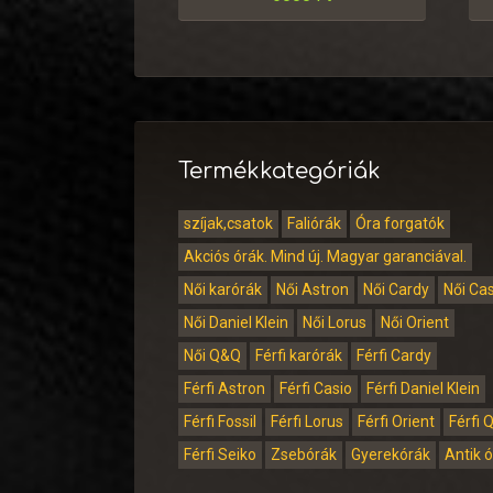
Termékkategóriák
szíjak,csatok
Faliórák
Óra forgatók
Akciós órák. Mind új. Magyar garanciával.
Női karórák
Női Astron
Női Cardy
Női Ca
Női Daniel Klein
Női Lorus
Női Orient
Női Q&Q
Férfi karórák
Férfi Cardy
Férfi Astron
Férfi Casio
Férfi Daniel Klein
Férfi Fossil
Férfi Lorus
Férfi Orient
Férfi 
Férfi Seiko
Zsebórák
Gyerekórák
Antik 