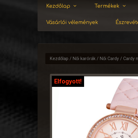
Kezdőlap
Termékek
Vásárlói vélemények
Észrevéte
Kezdőlap
/
Női karórák
/
Női Cardy
/ Cardy n
Elfogyott!