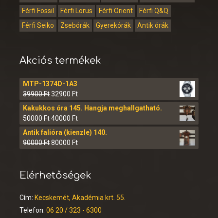
Férfi Fossil
Férfi Lorus
Férfi Orient
Férfi Q&Q
Férfi Seiko
Zsebórák
Gyerekórák
Antik órák
Akciós termékek
MTP-1374D-1A3
39900
Ft
32900
Ft
Kakukkos óra 145. Hangja meghallgatható.
50000
Ft
40000
Ft
Antik falióra (kienzle) 140.
90000
Ft
80000
Ft
Elérhetőségek
Cím:
Kecskemét, Akadémia krt. 55.
Telefon:
06 20 / 323 - 6300