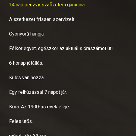
14 nap pénzvisszafizetési garancia
A szerkezet frissen szervizelt.
Gyönyörű hangja.
Félkor egyet, egészkor az aktuális óraszámot üti.
6 hónap jótállás.
Kulcs van hozzá.
Egy felhúzással 7 napot jár.
Kora: Az 1900-as évek eleje.
Feles ütős.
méret: 76× 33 cm