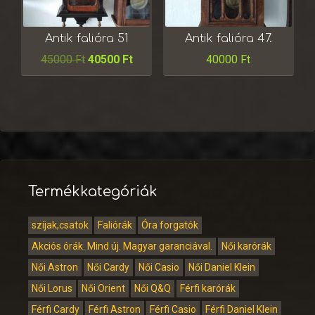
Antik falióra 51
Antik falióra 47.
45000
Ft
40500
Ft
40000
Ft
Termékkategóriák
szíjak,csatok
Faliórák
Óra forgatók
Akciós órák. Mind új. Magyar garanciával.
Női karórák
Női Astron
Női Cardy
Női Casio
Női Daniel Klein
Női Lorus
Női Orient
Női Q&Q
Férfi karórák
Férfi Cardy
Férfi Astron
Férfi Casio
Férfi Daniel Klein