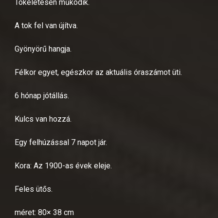
Tökéletesen működik.
A tok fel van újítva.
Gyönyörű hangja.
Félkor egyet, egészkor az aktuális óraszámot üti.
6 hónap jótállás.
Kulcs van hozzá.
Egy felhúzással 7 napot jár.
Kora: Az 1900-as évek eleje.
Feles ütős.
méret: 80× 38 cm