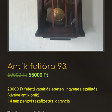
Antik falióra 93.
60000
Ft
55000
Ft
20000 Ft feletti vásárlás esetén, ingyenes szállítás
(kivéve antik órák)
14 nap pénzvisszafizetési garancia