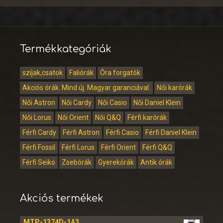
Termékkategóriák
szíjak,csatok
Faliórák
Óra forgatók
Akciós órák. Mind új. Magyar garanciával.
Női karórák
Női Astron
Női Cardy
Női Casio
Női Daniel Klein
Női Lorus
Női Orient
Női Q&Q
Férfi karórák
Férfi Cardy
Férfi Astron
Férfi Casio
Férfi Daniel Klein
Férfi Fossil
Férfi Lorus
Férfi Orient
Férfi Q&Q
Férfi Seiko
Zsebórák
Gyerekórák
Antik órák
Akciós termékek
MTP-1374D-1A3