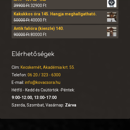
39900
Ft
32900
Ft
Kakukkos óra 145. Hangja meghallgatható.
50000
Ft
40000
Ft
Antik falióra (kienzle) 140.
90000
Ft
80000
Ft
Elérhetőségek
Cím:
Kecskemét, Akadémia krt. 55.
Telefon:
06 20 / 323 - 6300
E-mail:
info@kovacsora.hu
Hétfő - Kedd és Csütörtök -Péntek:
9:00-12:00, 13:00-17:00
Szerda, Szombat, Vasárnap:
Zárva