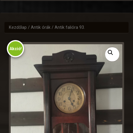
Kezdőlap
/
Antik órák
/ Antik falióra 93.
Akció!