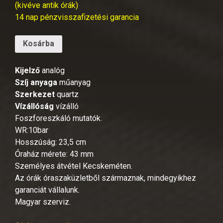
(kivéve antik órák)
14 nap pénzvisszafizetési garancia
Kosárba
Kijelző
analóg
Szíj anyaga
műanyag
Szerkezet
quartz
Vízállóság
vízálló
Foszforeszkáló mutatók.
WR:10bar
Hosszúság: 23,5 cm
Óraház mérete: 43 mm
Személyes átvétel Kecskeméten.
Az órák óraszaküzletből származnak, mindegyikhez
garanciát vállalunk.
Magyar szerviz.