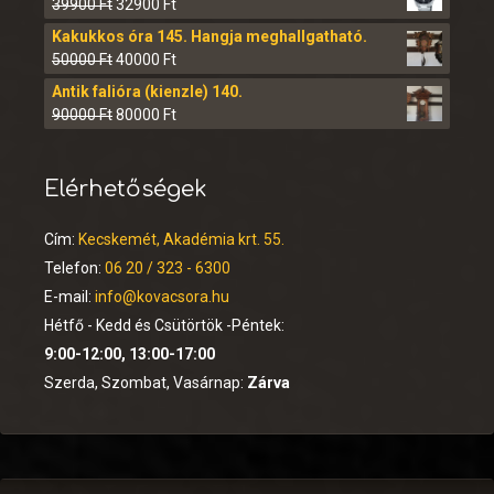
39900
Ft
32900
Ft
Kakukkos óra 145. Hangja meghallgatható.
50000
Ft
40000
Ft
Antik falióra (kienzle) 140.
90000
Ft
80000
Ft
Elérhetőségek
Cím:
Kecskemét, Akadémia krt. 55.
Telefon:
06 20 / 323 - 6300
E-mail:
info@kovacsora.hu
Hétfő - Kedd és Csütörtök -Péntek:
9:00-12:00, 13:00-17:00
Szerda, Szombat, Vasárnap:
Zárva