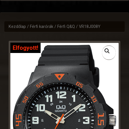
Kezdőlap
/
Férfi karórák
/
Férfi Q&Q
/ VR18J008Y
Elfogyott!