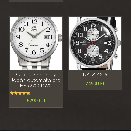
Orient Simphony
DK12245-6
Japán automata óra.
24900
Ft
FER2700DW0
Értékelés:
62900
Ft
5.00
/ 5