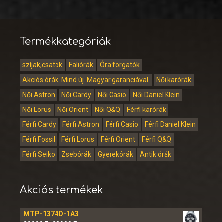
Termékkategóriák
szíjak,csatok
Faliórák
Óra forgatók
Akciós órák. Mind új. Magyar garanciával.
Női karórák
Női Astron
Női Cardy
Női Casio
Női Daniel Klein
Női Lorus
Női Orient
Női Q&Q
Férfi karórák
Férfi Cardy
Férfi Astron
Férfi Casio
Férfi Daniel Klein
Férfi Fossil
Férfi Lorus
Férfi Orient
Férfi Q&Q
Férfi Seiko
Zsebórák
Gyerekórák
Antik órák
Akciós termékek
MTP-1374D-1A3