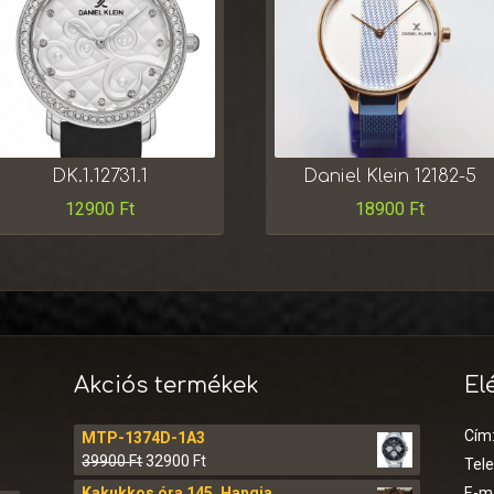
DK.1.12731.1
Daniel Klein 12182-5
12900
Ft
18900
Ft
Akciós termékek
El
Cím
MTP-1374D-1A3
39900
Ft
32900
Ft
Tel
Kakukkos óra 145. Hangja
E-ma