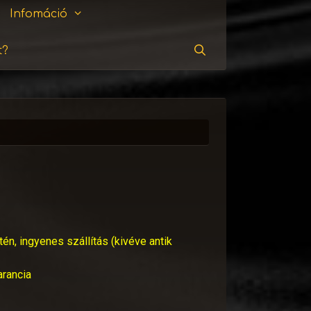
Infomáció
t?
Keresés
tén, ingyenes szállítás (kivéve antik
arancia