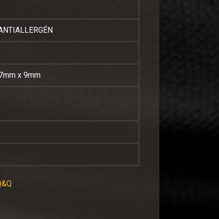
 ANTIALLERGÉN
27mm x 9mm
Q&Q