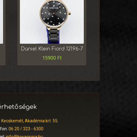
Daniel Klein Fiord 12196-7
15900
Ft
érhetőségek
:
Kecskemét, Akadémia krt. 55.
efon:
06 20 / 323 - 6300
il:
info@kovacsora.hu