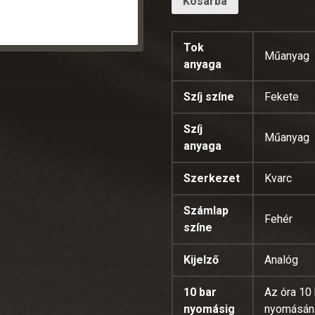
Kosárba
Tok
Műanyag
anyaga
Szíj színe
Fekete
Szíj
Műanyag
anyaga
Szerkezet
Kvarc
Számlap
Fehér
színe
Kijelző
Analóg
10 bar
Az óra 10 
nyomásig
nyomásána