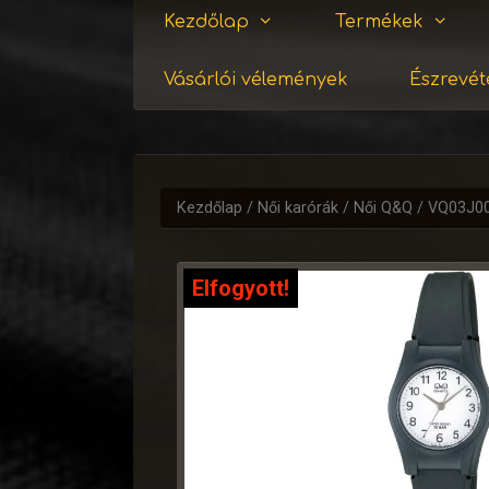
Kezdőlap
Termékek
Vásárlói vélemények
Észrevéte
Kezdőlap
/
Női karórák
/
Női Q&Q
/ VQ03J0
Elfogyott!