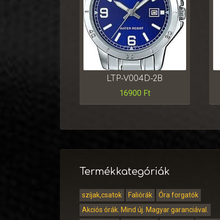
LTP-V004D-2B
16900
Ft
Termékkategóriák
szíjak,csatok
Faliórák
Óra forgatók
Akciós órák. Mind új. Magyar garanciával.