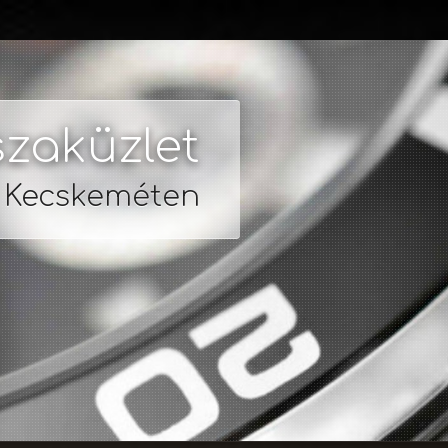
zaküzlet
s Kecskeméten