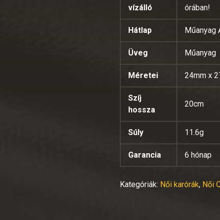
vízálló
órában!
Hátlap
Műanyag
Üveg
Műanyag
Méretei
24mm x 
Szíj
20cm
hossza
Súly
11.6g
Garancia
6 hónap
Kategóriák:
Női karórák
,
Női 