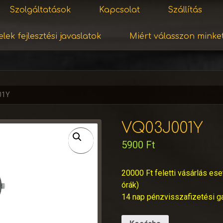
Szolgáltatások
Kapcsolat
Szállítás
lek fejlesztési javaslatok
Miért válasszon minke
01Y
VQ03J001Y
5900
Ft
20000 Ft feletti vásárlás ese
órák)
14 nap pénzvisszafizetési g