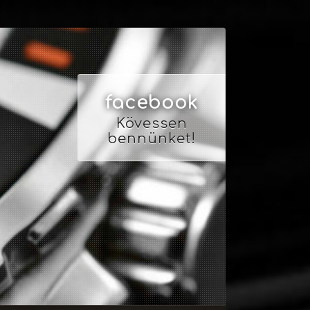
facebook
Kövessen
bennünket!