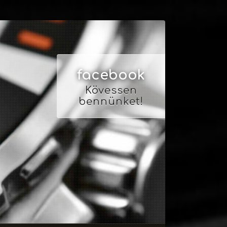
facebook
Kövessen
bennünket!