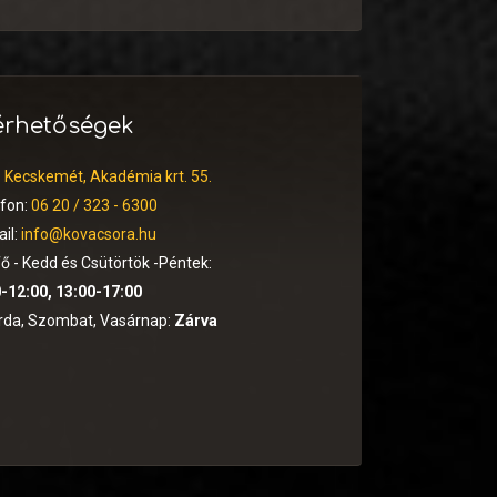
érhetőségek
:
Kecskemét, Akadémia krt. 55.
efon:
06 20 / 323 - 6300
il:
info@kovacsora.hu
ő - Kedd és Csütörtök -Péntek:
-12:00, 13:00-17:00
rda, Szombat, Vasárnap:
Zárva