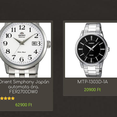
Orient Simphony Japán
MTP-1303D-1A
automata óra.
20900
Ft
FER2700DW0
rtékelés:
62900
Ft
5.00
/ 5