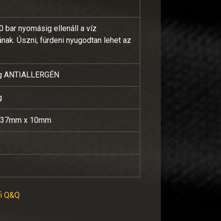
0 bar nyomásig ellenáll a víz
ak. Úszni, fürdeni nyugodtan lehet az
g ANTIALLERGÉN
g
 37mm x 10mm
fi Q&Q