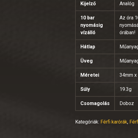
Kijelző
Analóg
10 bar
Az óra 1
nyomásig
nyomásán
vízálló
órában!
Hátlap
Műanya
Üveg
Műanya
Méretei
34mm x
Súly
19.3g
Csomagolás
Doboz
Kategóriák:
Férfi karórák
,
Fér