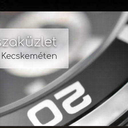
zaküzlet
s Kecskeméten