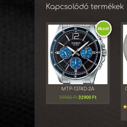
Kapcsolódó termékek
Akció!
MTP-1374D-2A
39900
Ft
32900
Ft
É