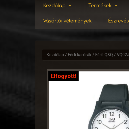
Kezdőlap
Termékek
Vásárlói vélemények
Észrevéte
Kezdőlap
/
Férfi karórák
/
Férfi Q&Q
/ VQ02
Elfogyott!