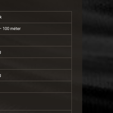
k
– 100 méter
g
g