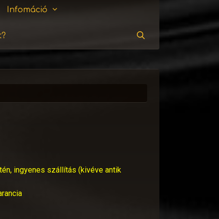
Infomáció
t?
Keresés
tén, ingyenes szállítás (kivéve antik
arancia