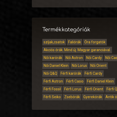
Termékkategóriák
szíjak,csatok
Faliórák
Óra forgatók
Akciós órák. Mind új. Magyar garanciával.
Női karórák
Női Astron
Női Cardy
Női Ca
Női Daniel Klein
Női Lorus
Női Orient
Női Q&Q
Férfi karórák
Férfi Cardy
Férfi Astron
Férfi Casio
Férfi Daniel Klein
Férfi Fossil
Férfi Lorus
Férfi Orient
Férfi 
Férfi Seiko
Zsebórák
Gyerekórák
Antik 