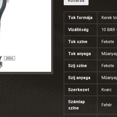
Kosárba
Tok formája
Kerek to
Vízállóság
10 BAR 
Tok színe
Fekete
Tok anyaga
Műanya
Szíj színe
Fekete
Szíj anyaga
Műanya
Szerkezet
Kvarc
Számlap
Fehér
színe