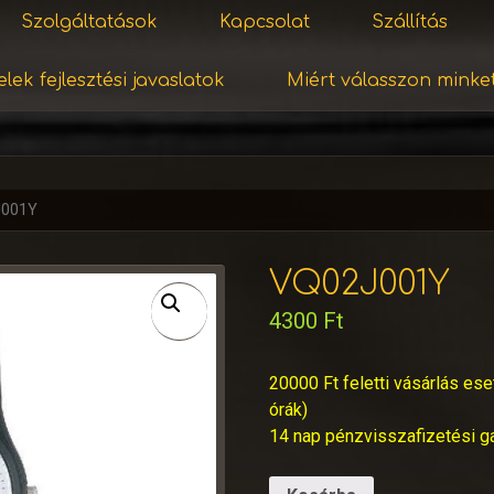
Szolgáltatások
Kapcsolat
Szállítás
lek fejlesztési javaslatok
Miért válasszon minke
J001Y
VQ02J001Y
4300
Ft
20000 Ft feletti vásárlás ese
órák)
14 nap pénzvisszafizetési g