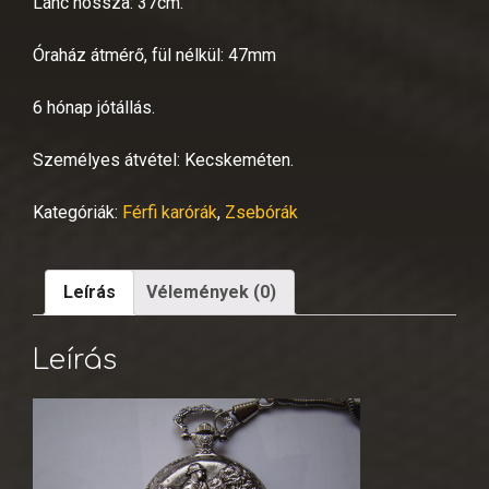
Lánc hossza: 37cm.
Óraház átmérő, fül nélkül: 47mm
6 hónap jótállás.
Személyes átvétel: Kecskeméten.
Kategóriák:
Férfi karórák
,
Zsebórák
Leírás
Vélemények (0)
Leírás