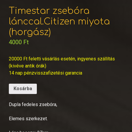
Timestar zsebóra
lánccal.Citizen miyota
(horgász)
4000
Ft
20000 Ft feletti vásárlás esetén, ingyenes szállítás
(kivéve antik órák)
14 nap pénzvisszafizetési garancia
Kosárba
Dupla fedeles zsebóra,
Elemes szerkezet.