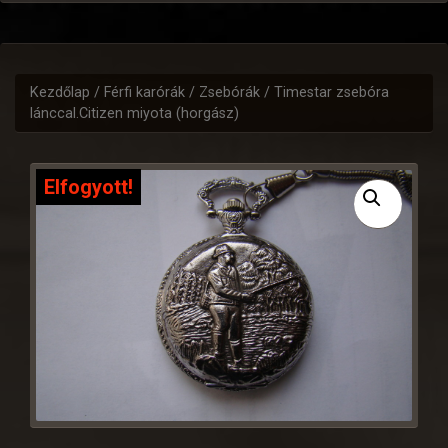
Kezdőlap
/
Férfi karórák
/
Zsebórák
/ Timestar zsebóra
lánccal.Citizen miyota (horgász)
Elfogyott!