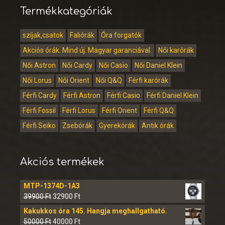
Termékkategóriák
szíjak,csatok
Faliórák
Óra forgatók
Akciós órák. Mind új. Magyar garanciával.
Női karórák
Női Astron
Női Cardy
Női Casio
Női Daniel Klein
Női Lorus
Női Orient
Női Q&Q
Férfi karórák
Férfi Cardy
Férfi Astron
Férfi Casio
Férfi Daniel Klein
Férfi Fossil
Férfi Lorus
Férfi Orient
Férfi Q&Q
Férfi Seiko
Zsebórák
Gyerekórák
Antik órák
Akciós termékek
MTP-1374D-1A3
39900
Ft
32900
Ft
Kakukkos óra 145. Hangja meghallgatható.
50000
Ft
40000
Ft