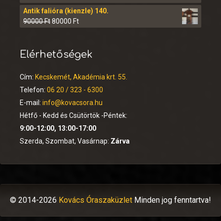
Antik falióra (kienzle) 140.
90000
Ft
80000
Ft
Elérhetőségek
Cím:
Kecskemét, Akadémia krt. 55.
Telefon:
06 20 / 323 - 6300
E-mail:
info@kovacsora.hu
Hétfő - Kedd és Csütörtök -Péntek:
9:00-12:00, 13:00-17:00
Szerda, Szombat, Vasárnap:
Zárva
© 2014-2026
Kovács Óraszaküzlet
Minden jog fenntartva!