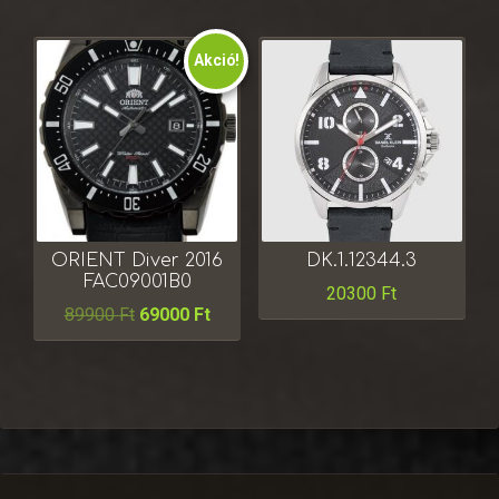
Akció!
ORIENT Diver 2016
DK.1.12344.3
FAC09001B0
20300
Ft
89900
Ft
69000
Ft