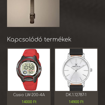
Kapcsolódó termékek
Casio LW-200-4A
DK.1.12787-1
14000
Ft
14900
Ft