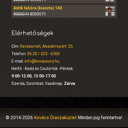
Antik falióra (kienzle) 140.
90000
Ft
80000
Ft
Elérhetőségek
Cím:
Kecskemét, Akadémia krt. 55.
Telefon:
06 20 / 323 - 6300
E-mail:
info@kovacsora.hu
Hétfő - Kedd és Csütörtök -Péntek:
9:00-12:00, 13:00-17:00
Szerda, Szombat, Vasárnap:
Zárva
© 2014-2026
Kovács Óraszaküzlet
Minden jog fenntartva!