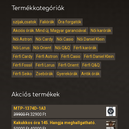
Termékkategóriák
szíjak,csatok
Faliórák
Óra forgatók
Akciós órák. Mind új. Magyar garanciával.
Női karórák
Női Astron
Női Cardy
Női Casio
Női Daniel Klein
Női Lorus
Női Orient
Női Q&Q
Férfi karórák
Férfi Cardy
Férfi Astron
Férfi Casio
Férfi Daniel Klein
Férfi Fossil
Férfi Lorus
Férfi Orient
Férfi Q&Q
Férfi Seiko
Zsebórák
Gyerekórák
Antik órák
Akciós termékek
MTP-1374D-1A3
39900
Ft
32900
Ft
Kakukkos óra 145. Hangja meghallgatható.
50000
Ft
40000
Ft