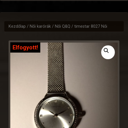
Kezdőlap
/
Női karórák
/
Női Q&Q
/ timestar 8027 Női
Elfogyott!