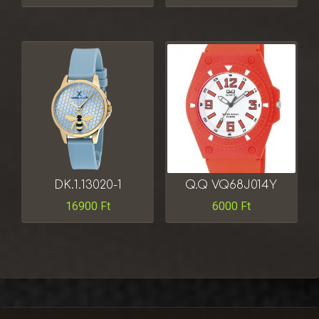
DK.1.13020-1
Q.Q VQ68J014Y
16900
Ft
6000
Ft