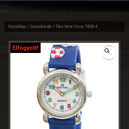
Kezdőlap
/
Gyerekórák
/ Tiko time focis 7458-4
Elfogyott!