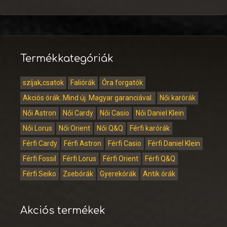
Termékkategóriák
szíjak,csatok
Faliórák
Óra forgatók
Akciós órák. Mind új. Magyar garanciával.
Női karórák
Női Astron
Női Cardy
Női Casio
Női Daniel Klein
Női Lorus
Női Orient
Női Q&Q
Férfi karórák
Férfi Cardy
Férfi Astron
Férfi Casio
Férfi Daniel Klein
Férfi Fossil
Férfi Lorus
Férfi Orient
Férfi Q&Q
Férfi Seiko
Zsebórák
Gyerekórák
Antik órák
Akciós termékek