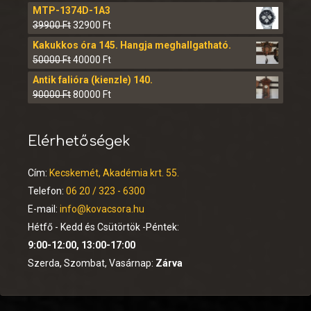
MTP-1374D-1A3
39900
Ft
32900
Ft
Kakukkos óra 145. Hangja meghallgatható.
50000
Ft
40000
Ft
Antik falióra (kienzle) 140.
90000
Ft
80000
Ft
Elérhetőségek
Cím:
Kecskemét, Akadémia krt. 55.
Telefon:
06 20 / 323 - 6300
E-mail:
info@kovacsora.hu
Hétfő - Kedd és Csütörtök -Péntek:
9:00-12:00, 13:00-17:00
Szerda, Szombat, Vasárnap:
Zárva