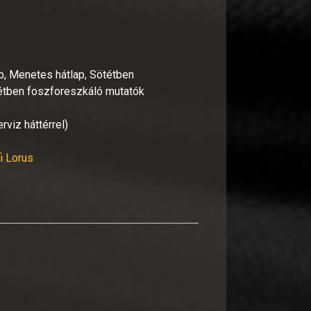
ap, Menetes hátlap, Sötétben
étben foszforeszkáló mutatók
viz háttérrel)
fi Lorus