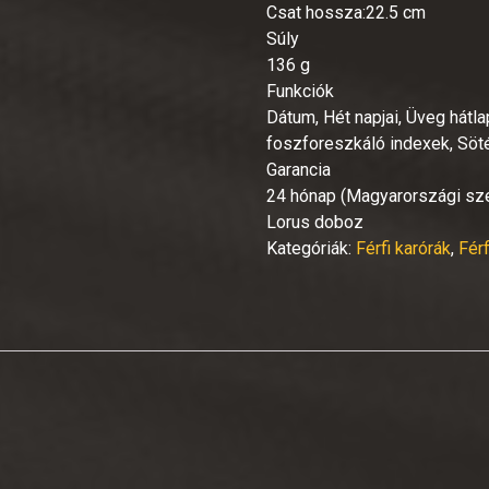
Csat hossza:22.5 cm
Súly
136 g
Funkciók
Dátum, Hét napjai, Üveg hátl
foszforeszkáló indexek, Söt
Garancia
24 hónap (Magyarországi szer
Lorus doboz
Kategóriák:
Férfi karórák
,
Fér