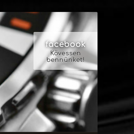
facebook
Kövessen
bennünket!