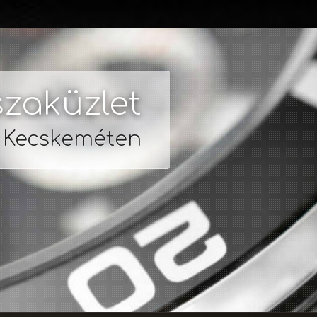
zaküzlet
s Kecskeméten