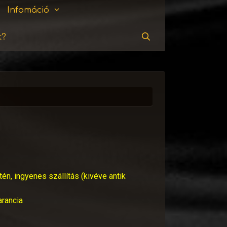
Infomáció
t?
Keresés
tén, ingyenes szállítás (kivéve antik
arancia