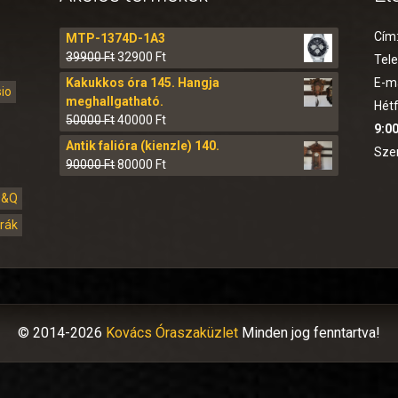
Cím
MTP-1374D-1A3
39900
Ft
32900
Ft
Tel
Kakukkos óra 145. Hangja
E-ma
sio
meghallgatható.
Hétf
50000
Ft
40000
Ft
9:00
Antik falióra (kienzle) 140.
Sze
90000
Ft
80000
Ft
Q&Q
órák
© 2014-2026
Kovács Óraszaküzlet
Minden jog fenntartva!