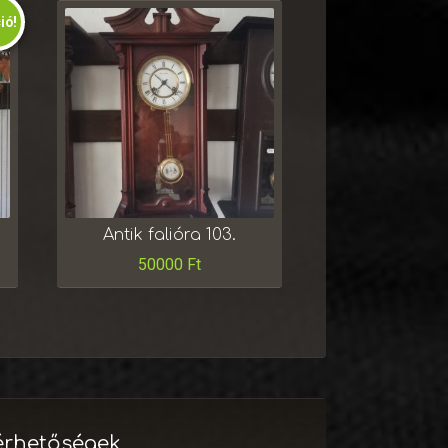
ió!
Antik falióra 103.
50000
Ft
érhetőségek