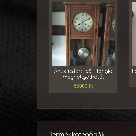
Antik falióra 58. Hangja
L
meghallgatható.
65000
Ft
Termékkategóriák