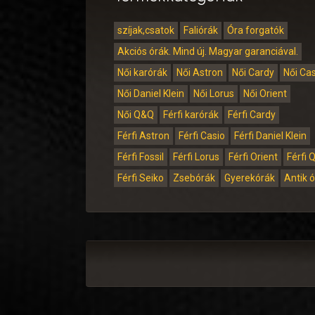
szíjak,csatok
Faliórák
Óra forgatók
Akciós órák. Mind új. Magyar garanciával.
Női karórák
Női Astron
Női Cardy
Női Ca
Női Daniel Klein
Női Lorus
Női Orient
Női Q&Q
Férfi karórák
Férfi Cardy
Férfi Astron
Férfi Casio
Férfi Daniel Klein
Férfi Fossil
Férfi Lorus
Férfi Orient
Férfi 
Férfi Seiko
Zsebórák
Gyerekórák
Antik 