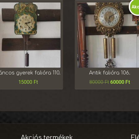
Akc
áncos gyerek falióra 110.
Antik falióra 106.
15000
Ft
80000
Ft
60000
Ft
Akciós termékek
El