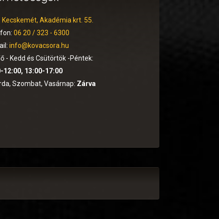
:
Kecskemét, Akadémia krt. 55.
efon:
06 20 / 323 - 6300
il:
info@kovacsora.hu
ő - Kedd és Csütörtök -Péntek:
-12:00, 13:00-17:00
rda, Szombat, Vasárnap:
Zárva