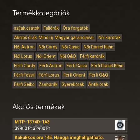
Termékkategóriák
szíjak,csatok
Faliórák
Óra forgatók
Akciós órák. Mind új. Magyar garanciával.
Női karórák
Női Astron
Női Cardy
Női Casio
Női Daniel Klein
Női Lorus
Női Orient
Női Q&Q
Férfi karórák
Férfi Cardy
Férfi Astron
Férfi Casio
Férfi Daniel Klein
Férfi Fossil
Férfi Lorus
Férfi Orient
Férfi Q&Q
Férfi Seiko
Zsebórák
Gyerekórák
Antik órák
Akciós termékek
MTP-1374D-1A3
39900
Ft
32900
Ft
Kakukkos óra 145. Hangja meghallgatható.