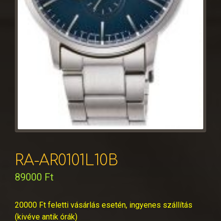
RA-AR0101L10B
89000
Ft
20000 Ft feletti vásárlás esetén, ingyenes szállítás
(kivéve antik órák)