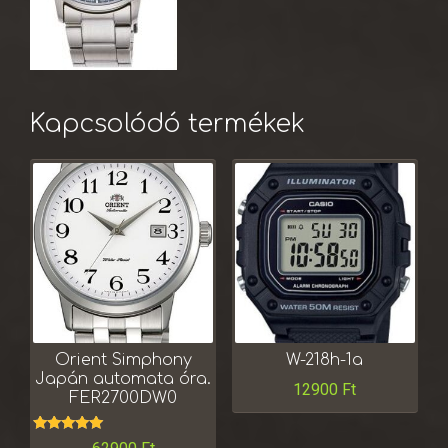
Kapcsolódó termékek
Orient Simphony
W-218h-1a
Japán automata óra.
12900
Ft
FER2700DW0
Értékelés: