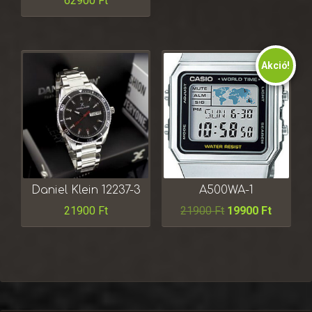
62900
Ft
5.00
/ 5
Akció!
Daniel Klein 12237-3
A500WA-1
21900
Ft
21900
Ft
19900
Ft