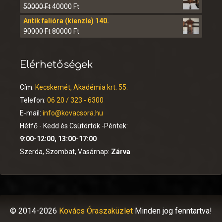
50000
Ft
40000
Ft
Antik falióra (kienzle) 140.
90000
Ft
80000
Ft
Elérhetőségek
Cím:
Kecskemét, Akadémia krt. 55.
Telefon:
06 20 / 323 - 6300
E-mail:
info@kovacsora.hu
Hétfő - Kedd és Csütörtök -Péntek:
9:00-12:00, 13:00-17:00
Szerda, Szombat, Vasárnap:
Zárva
© 2014-2026
Kovács Óraszaküzlet
Minden jog fenntartva!