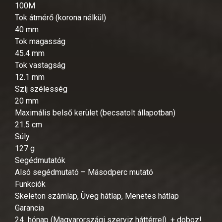
100M
Tok átmérő (korona nélkül)
40 mm
Tok magasság
45.4 mm
Tok vastagság
12.1 mm
Szíj szélesség
20 mm
Maximális belső kerület (becsatolt állapotban)
21.5 cm
Súly
127 g
Segédmutatók
Alsó segédmutató – Másodperc mutató
Funkciók
Skeleton számlap, Üveg hátlap, Menetes hátlap
Garancia
24 hónap (Magyarországi szerviz háttérrel) + doboz!