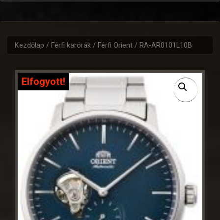
Kezdőlap
/
Férfi karórák
/
Férfi Orient
/ RA-AR0101L10B
Elfogyott!