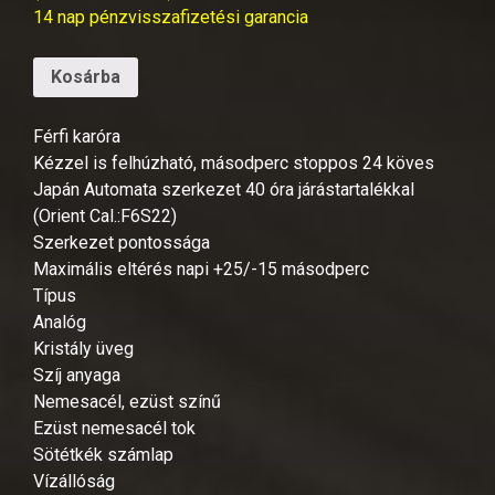
14 nap pénzvisszafizetési garancia
Kosárba
Férfi karóra
Kézzel is felhúzható, másodperc stoppos 24 köves
Japán Automata szerkezet 40 óra járástartalékkal
(Orient Cal.:F6S22)
Szerkezet pontossága
Maximális eltérés napi +25/-15 másodperc
Típus
Analóg
Kristály üveg
Szíj anyaga
Nemesacél, ezüst színű
Ezüst nemesacél tok
Sötétkék számlap
Vízállóság