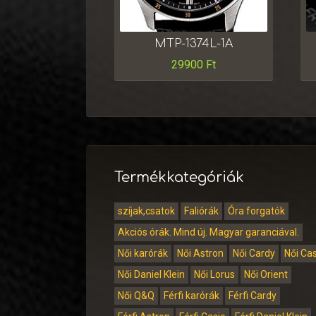
MTP-1374L-1A
29900
Ft
Termékkategóriák
szíjak,csatok
Faliórák
Óra forgatók
Akciós órák. Mind új. Magyar garanciával.
Női karórák
Női Astron
Női Cardy
Női Ca
Női Daniel Klein
Női Lorus
Női Orient
Női Q&Q
Férfi karórák
Férfi Cardy