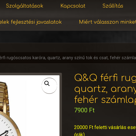
Szolgáltatások
Kapcsolat
Szállítás
lek fejlesztési javaslatok
Miért válasszon minke
rfi rugóscsatos karóra, quartz, arany színű tok és csat, fehér szám
Q&Q férfi ru
quartz, arany
fehér számla
7900
Ft
20000 Ft feletti vásárlás ese
órák)