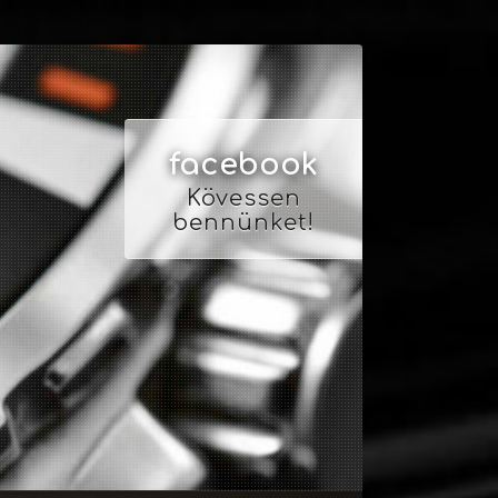
facebook
Kövessen
bennünket!