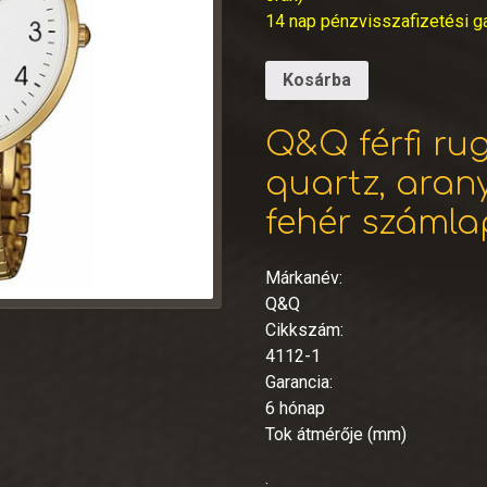
14 nap pénzvisszafizetési g
Kosárba
Q&Q férfi ru
quartz, arany
fehér számla
Márkanév:
Q&Q
Cikkszám:
4112-1
Garancia:
6 hónap
Tok átmérője (mm)
: