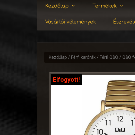
Kezdőlap
Termékek
Vásárlói vélemények
Észrevéte
Kezdőlap
/
Férfi karórák
/
Férfi Q&Q
/ Q&Q fé
Elfogyott!