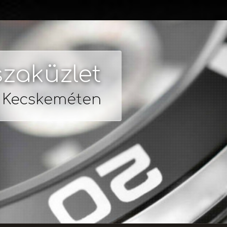
zaküzlet
s Kecskeméten