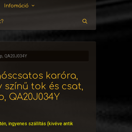
Infomáció
t?
Keresés
lap, QA20J034Y
góscsatos karóra,
 színű tok és csat,
p, QA20J034Y
tén, ingyenes szállítás (kivéve antik