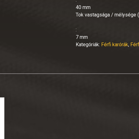
40 mm
Tok vastagsága / mélysége
:
7 mm
Kategóriák:
Férfi karórák
,
Fér