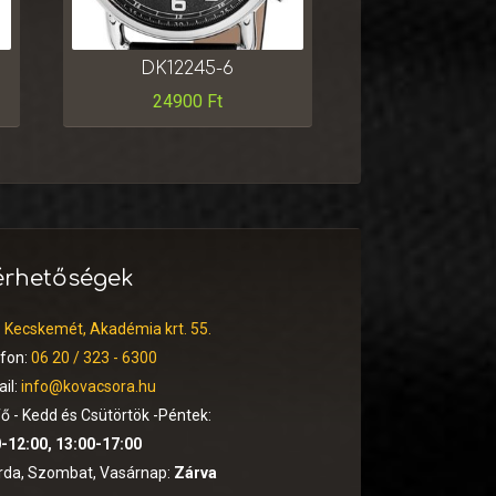
DK12245-6
24900
Ft
érhetőségek
:
Kecskemét, Akadémia krt. 55.
efon:
06 20 / 323 - 6300
il:
info@kovacsora.hu
ő - Kedd és Csütörtök -Péntek:
-12:00, 13:00-17:00
rda, Szombat, Vasárnap:
Zárva