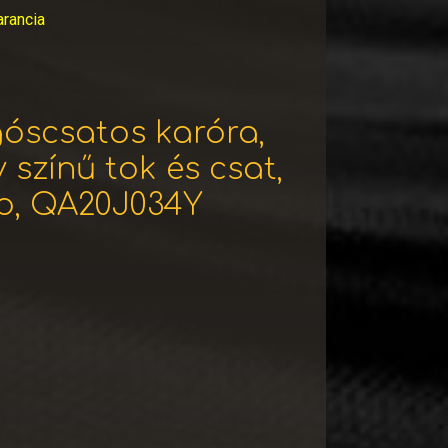
arancia
góscsatos karóra,
 színű tok és csat,
p, QA20J034Y