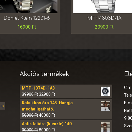
Daniel Klein 12231-6
MTP-1303D-1A
16900
Ft
20900
Ft
Akciós termékek
El
Cím
MTP-1374D-1A3
39900
Ft
32900
Ft
Tel
Kakukkos óra 145. Hangja
E-ma
sio
meghallgatható.
Hétf
50000
Ft
40000
Ft
9:00
Antik falióra (kienzle) 140.
Sze
90000
Ft
80000
Ft