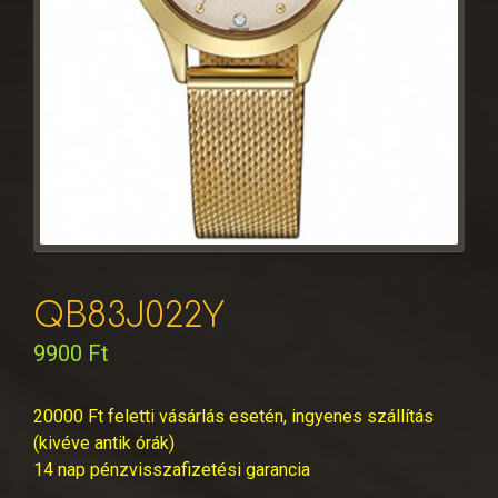
QB83J022Y
9900
Ft
20000 Ft feletti vásárlás esetén, ingyenes szállítás
(kivéve antik órák)
14 nap pénzvisszafizetési garancia