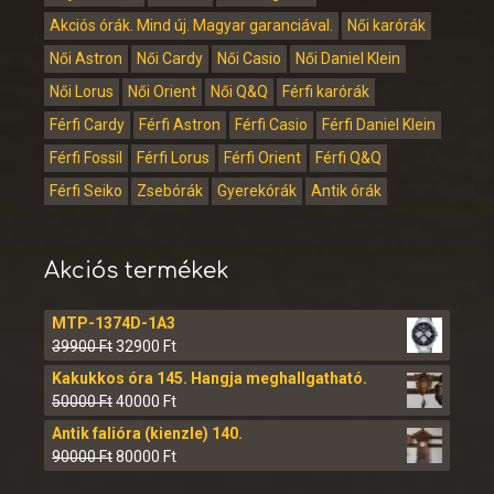
Akciós órák. Mind új. Magyar garanciával.
Női karórák
Női Astron
Női Cardy
Női Casio
Női Daniel Klein
Női Lorus
Női Orient
Női Q&Q
Férfi karórák
Férfi Cardy
Férfi Astron
Férfi Casio
Férfi Daniel Klein
Férfi Fossil
Férfi Lorus
Férfi Orient
Férfi Q&Q
Férfi Seiko
Zsebórák
Gyerekórák
Antik órák
Akciós termékek
MTP-1374D-1A3
39900
Ft
32900
Ft
Kakukkos óra 145. Hangja meghallgatható.
50000
Ft
40000
Ft
Antik falióra (kienzle) 140.
90000
Ft
80000
Ft