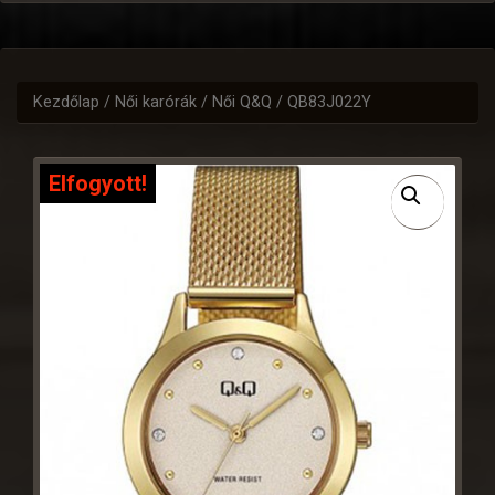
Kezdőlap
/
Női karórák
/
Női Q&Q
/ QB83J022Y
Elfogyott!