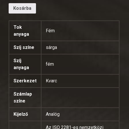
Kosárba
Tok
Fém
anyaga
Szíj színe
sárga
Szíj
fém
anyaga
Szerkezet
Kvarc
Számlap
színe
Kijelző
Analóg
Az ISO 2281-es nemzetközi