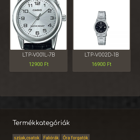
LTP-V001L-7B
LTP-V002D-1B
12900
Ft
16900
Ft
Termékkategóriák
szíjak,csatok
Faliórák
Óra forgatók