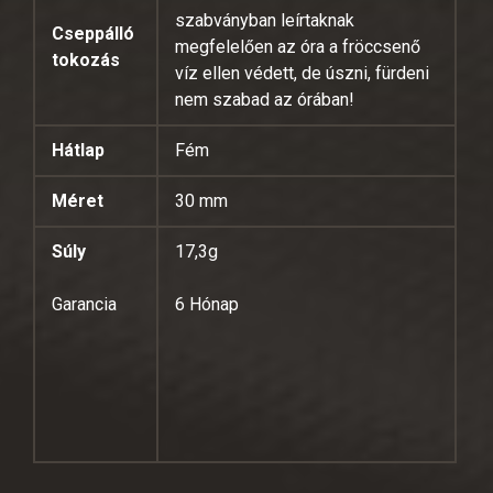
szabványban leírtaknak
Cseppálló
megfelelően az óra a fröccsenő
tokozás
víz ellen védett, de úszni, fürdeni
nem szabad az órában!
Hátlap
Fém
Méret
30 mm
Súly
17,3g
Garancia
6 Hónap