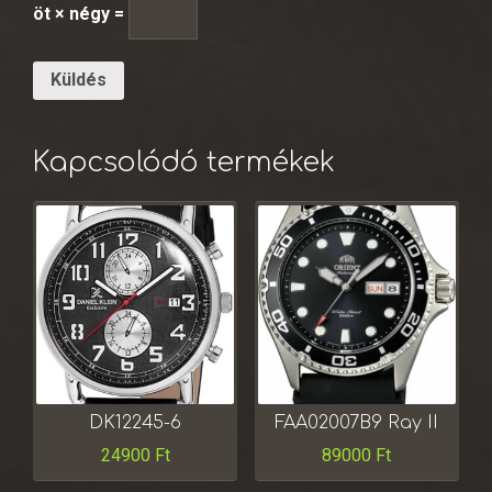
öt × négy =
Kapcsolódó termékek
DK12245-6
FAA02007B9 Ray II
24900
Ft
89000
Ft