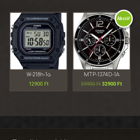
Akció!
W-218h-1a
MTP-1374D-1A
12900
Ft
39900
Ft
32900
Ft