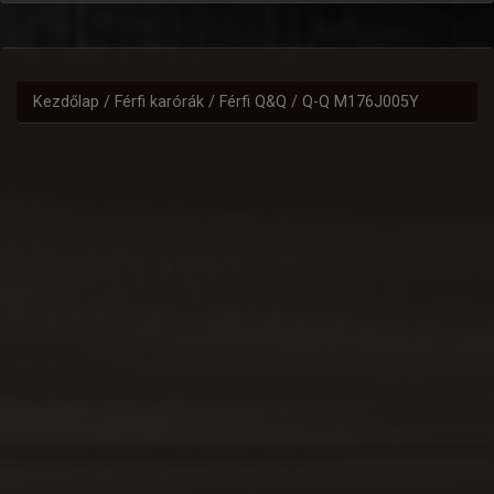
Kezdőlap
/
Férfi karórák
/
Férfi Q&Q
/ Q-Q M176J005Y