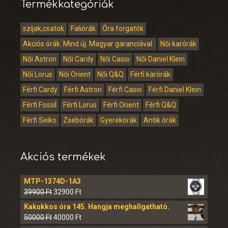
Termékkategóriák
szíjak,csatok
Faliórák
Óra forgatók
Akciós órák. Mind új. Magyar garanciával.
Női karórák
Női Astron
Női Cardy
Női Casio
Női Daniel Klein
Női Lorus
Női Orient
Női Q&Q
Férfi karórák
Férfi Cardy
Férfi Astron
Férfi Casio
Férfi Daniel Klein
Férfi Fossil
Férfi Lorus
Férfi Orient
Férfi Q&Q
Férfi Seiko
Zsebórák
Gyerekórák
Antik órák
Akciós termékek
MTP-1374D-1A3
39900
Ft
32900
Ft
Kakukkos óra 145. Hangja meghallgatható.
50000
Ft
40000
Ft