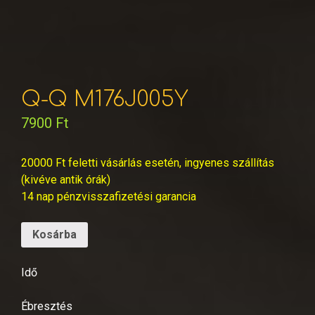
Q-Q M176J005Y
7900
Ft
20000 Ft feletti vásárlás esetén, ingyenes szállítás
(kivéve antik órák)
14 nap pénzvisszafizetési garancia
Kosárba
Idő
Ébresztés