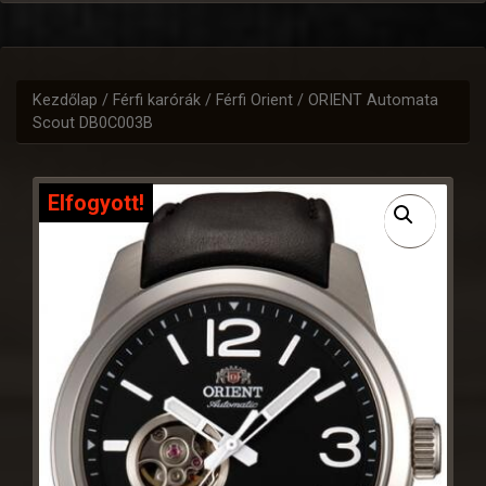
Kezdőlap
/
Férfi karórák
/
Férfi Orient
/ ORIENT Automata
Scout DB0C003B
Elfogyott!