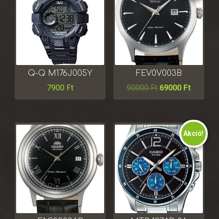
Q-Q M176J005Y
FEV0V003B
7900
Ft
90000
Ft
69000
Ft
Akció!