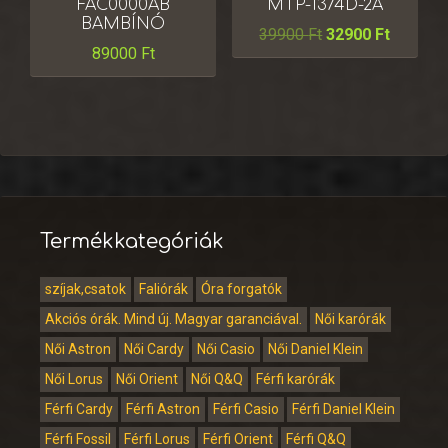
FAC0000AB
MTP-1374D-2A
BAMBÍNÓ
39900
Ft
32900
Ft
89000
Ft
Termékkategóriák
szíjak,csatok
Faliórák
Óra forgatók
Akciós órák. Mind új. Magyar garanciával.
Női karórák
Női Astron
Női Cardy
Női Casio
Női Daniel Klein
Női Lorus
Női Orient
Női Q&Q
Férfi karórák
Férfi Cardy
Férfi Astron
Férfi Casio
Férfi Daniel Klein
Férfi Fossil
Férfi Lorus
Férfi Orient
Férfi Q&Q