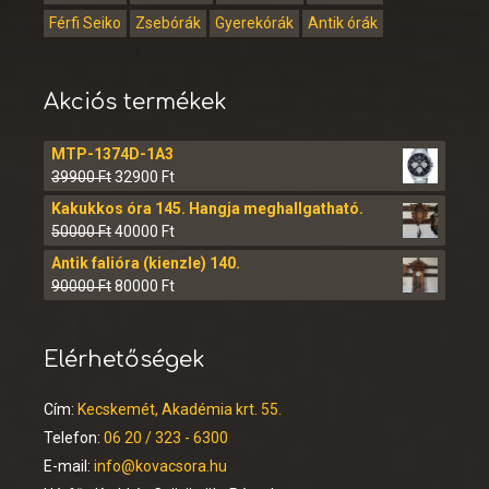
Férfi Seiko
Zsebórák
Gyerekórák
Antik órák
Akciós termékek
MTP-1374D-1A3
39900
Ft
32900
Ft
Kakukkos óra 145. Hangja meghallgatható.
50000
Ft
40000
Ft
Antik falióra (kienzle) 140.
90000
Ft
80000
Ft
Elérhetőségek
Cím:
Kecskemét, Akadémia krt. 55.
Telefon:
06 20 / 323 - 6300
E-mail:
info@kovacsora.hu