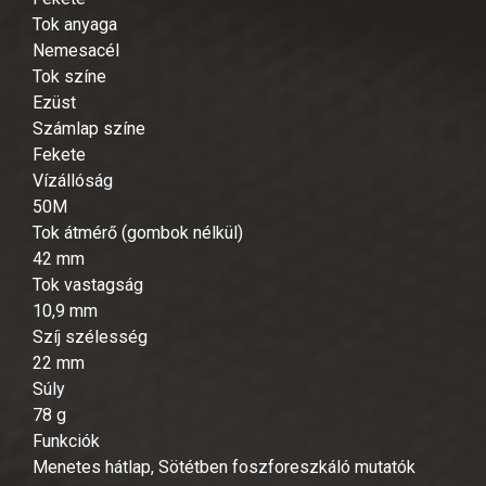
Tok anyaga
Nemesacél
Tok színe
Ezüst
Számlap színe
Fekete
Vízállóság
50M
Tok átmérő (gombok nélkül)
42 mm
Tok vastagság
10,9 mm
Szíj szélesség
22 mm
Súly
78 g
Funkciók
Menetes hátlap, Sötétben foszforeszkáló mutatók