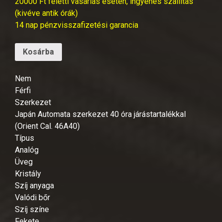
20000 Ft feletti vásárlás esetén, ingyenes szállítás
(kivéve antik órák)
14 nap pénzvisszafizetési garancia
Kosárba
Nem
Férfi
Szerkezet
Japán Automata szerkezet 40 óra járástartalékkal
(Orient Cal. 46A40)
Típus
Analóg
Üveg
Kristály
Szíj anyaga
Valódi bőr
Szíj színe
Fekete