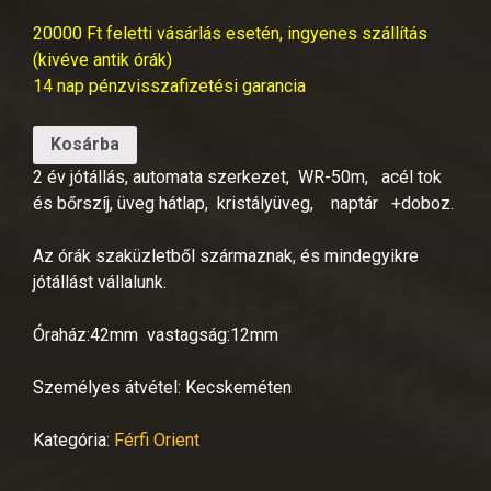
20000 Ft feletti vásárlás esetén, ingyenes szállítás
(kivéve antik órák)
14 nap pénzvisszafizetési garancia
Kosárba
2 év jótállás, automata szerkezet, WR-50m, acél tok
és bőrszíj, üveg hátlap, kristályüveg, naptár +doboz.
Az órák szaküzletből származnak, és mindegyikre
jótállást vállalunk.
Óraház:42mm vastagság:12mm
Személyes átvétel: Kecskeméten
Kategória:
Férfi Orient