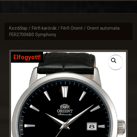
Kezdőlap
/
Férfi karórák
/
Férfi Orient
/ Orient automata
FER27006B0 Symphony
Elfogyott!