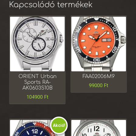
Kapcsolódó termékek
ORIENT Urban
FAA02006M9
Sports RA-
99000
Ft
AK0603S10B
104900
Ft
Akció!