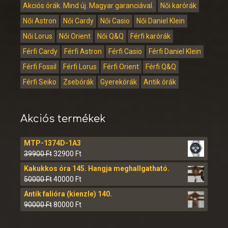
Akciós órák. Mind új. Magyar garanciával.
Női karórák
Női Astron
Női Cardy
Női Casio
Női Daniel Klein
Női Lorus
Női Orient
Női Q&Q
Férfi karórák
Férfi Cardy
Férfi Astron
Férfi Casio
Férfi Daniel Klein
Férfi Fossil
Férfi Lorus
Férfi Orient
Férfi Q&Q
Férfi Seiko
Zsebórák
Gyerekórák
Antik órák
Akciós termékek
MTP-1374D-1A3
39900
Ft
32900
Ft
Kakukkos óra 145. Hangja meghallgatható.
50000
Ft
40000
Ft
Antik falióra (kienzle) 140.
90000
Ft
80000
Ft