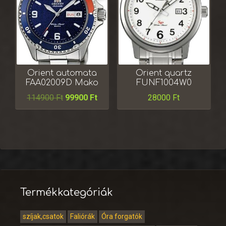
Orient automata
Orient quartz
FAA02009D Mako
FUNF1004W0
114900
Ft
99900
Ft
28000
Ft
Termékkategóriák
szíjak,csatok
Faliórák
Óra forgatók