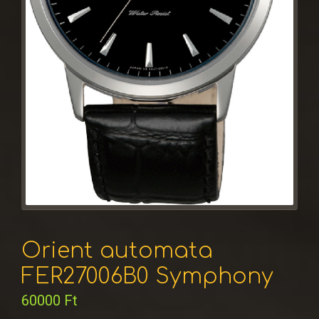
Orient automata
FER27006B0 Symphony
60000
Ft