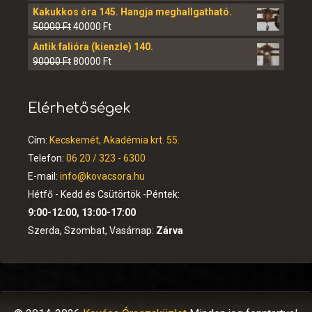
Kakukkos óra 145. Hangja meghallgatható.
50000
Ft
40000
Ft
Antik falióra (kienzle) 140.
90000
Ft
80000
Ft
Elérhetőségek
Cím:
Kecskemét, Akadémia krt. 55.
Telefon:
06 20 / 323 - 6300
E-mail:
info@kovacsora.hu
Hétfő - Kedd és Csütörtök -Péntek:
9:00-12:00, 13:00-17:00
Szerda, Szombat, Vasárnap:
Zárva