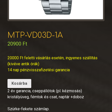
MTP-VD03D-1A
20900
Ft
20000 Ft feletti vásárlás esetén, ingyenes szállítás
(kivéve antik órák)
14 nap pénzvisszafizetési garancia
Kosárba
2 év garancia, cseppállótok (pl. kézmosás)
kristályüveg, fémtok és csat, naptár +doboz
Szürke-fekete számlap.