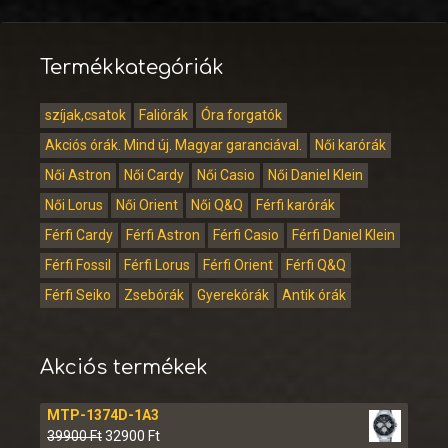
Termékkategóriák
szíjak,csatok
Faliórák
Óra forgatók
Akciós órák. Mind új. Magyar garanciával.
Női karórák
Női Astron
Női Cardy
Női Casio
Női Daniel Klein
Női Lorus
Női Orient
Női Q&Q
Férfi karórák
Férfi Cardy
Férfi Astron
Férfi Casio
Férfi Daniel Klein
Férfi Fossil
Férfi Lorus
Férfi Orient
Férfi Q&Q
Férfi Seiko
Zsebórák
Gyerekórák
Antik órák
Akciós termékek
MTP-1374D-1A3
39900
Ft
32900
Ft