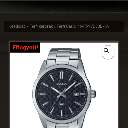
Kezdőlap
/
Férfi karórák
/
Férfi Casio
/ MTP-VD03D-1A
Elfogyott!