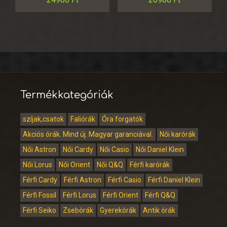
Termékkategóriák
szíjak,csatok
Faliórák
Óra forgatók
Akciós órák. Mind új. Magyar garanciával.
Női karórák
Női Astron
Női Cardy
Női Casio
Női Daniel Klein
Női Lorus
Női Orient
Női Q&Q
Férfi karórák
Férfi Cardy
Férfi Astron
Férfi Casio
Férfi Daniel Klein
Férfi Fossil
Férfi Lorus
Férfi Orient
Férfi Q&Q
Férfi Seiko
Zsebórák
Gyerekórák
Antik órák