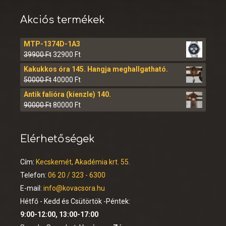
Akciós termékek
MTP-1374D-1A3
39900
Ft
32900
Ft
Kakukkos óra 145. Hangja meghallgatható.
50000
Ft
40000
Ft
Antik falióra (kienzle) 140.
90000
Ft
80000
Ft
Elérhetőségek
Cím:
Kecskemét, Akadémia krt. 55.
Telefon:
06 20 / 323 - 6300
E-mail:
info@kovacsora.hu
Hétfő - Kedd és Csütörtök -Péntek:
9:00-12:00, 13:00-17:00