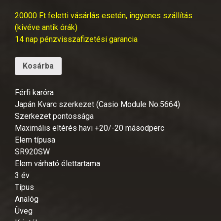
20000 Ft feletti vásárlás esetén, ingyenes szállítás
(kivéve antik órák)
14 nap pénzvisszafizetési garancia
Kosárba
Férfi karóra
Japán Kvarc szerkezet (Casio Module No.5664)
Szerkezet pontossága
Maximális eltérés havi +20/-20 másodperc
Elem típusa
SR920SW
Elem várható élettartama
3 év
Típus
Analóg
Üveg