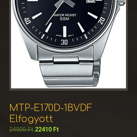
MTP-E170D-1BVDF
Elfogyott
24900
Ft
22410
Ft