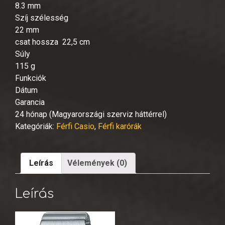
8.3 mm
Szíj szélesség
22 mm
csat hossza 22,5 cm
Súly
115 g
Funkciók
Dátum
Garancia
24 hónap (Magyarországi szerviz háttérrel)
Kategóriák:
Férfi Casio
,
Férfi karórák
Leírás
Vélemények (0)
Leírás