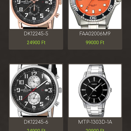
DK12245-5
FAA02006M9
24900
Ft
99000
Ft
DK12245-6
MTP-1303D-1A
24900
Ft
20900
Ft