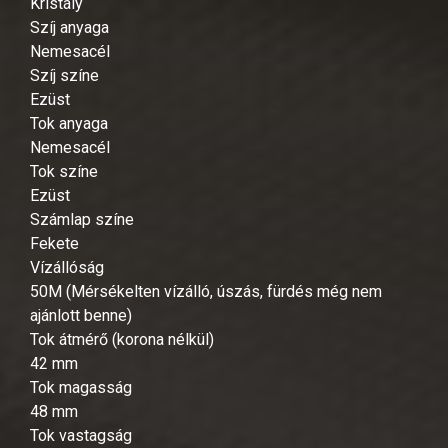
Kristály
Szíj anyaga
Nemesacél
Szíj színe
Ezüst
Tok anyaga
Nemesacél
Tok színe
Ezüst
Számlap színe
Fekete
Vízállóság
50M (Mérsékelten vízálló, úszás, fürdés még nem
ajánlott benne)
Tok átmérő (korona nélkül)
42 mm
Tok magasság
48 mm
Tok vastagság