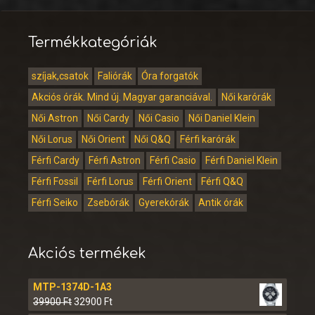
Termékkategóriák
szíjak,csatok
Faliórák
Óra forgatók
Akciós órák. Mind új. Magyar garanciával.
Női karórák
Női Astron
Női Cardy
Női Casio
Női Daniel Klein
Női Lorus
Női Orient
Női Q&Q
Férfi karórák
Férfi Cardy
Férfi Astron
Férfi Casio
Férfi Daniel Klein
Férfi Fossil
Férfi Lorus
Férfi Orient
Férfi Q&Q
Férfi Seiko
Zsebórák
Gyerekórák
Antik órák
Akciós termékek
MTP-1374D-1A3
39900
Ft
32900
Ft