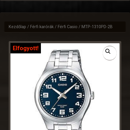
Kezdőlap
/
Férfi karórák
/
Férfi Casio
/ MTP-1310PD-2B
Elfogyott!