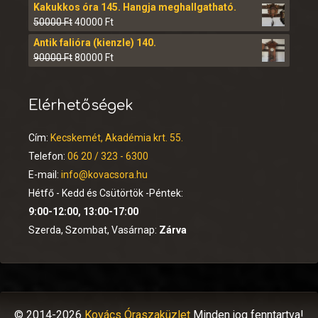
Kakukkos óra 145. Hangja meghallgatható.
50000
Ft
40000
Ft
Antik falióra (kienzle) 140.
90000
Ft
80000
Ft
Elérhetőségek
Cím:
Kecskemét, Akadémia krt. 55.
Telefon:
06 20 / 323 - 6300
E-mail:
info@kovacsora.hu
Hétfő - Kedd és Csütörtök -Péntek:
9:00-12:00, 13:00-17:00
Szerda, Szombat, Vasárnap:
Zárva
© 2014-2026
Kovács Óraszaküzlet
Minden jog fenntartva!