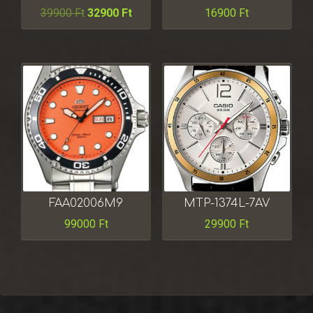
39900
Ft
32900
Ft
16900
Ft
FAA02006M9
MTP-1374L-7AV
99000
Ft
29900
Ft