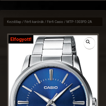
Kezdőlap
/
Férfi karórák
/
Férfi Casio
/ MTP-1303PD-2A
Elfogyott!