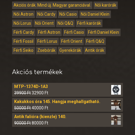
Akciós órák. Mind új. Magyar garanciával.
Női karórák
Női Astron
Női Cardy
Női Casio
Női Daniel Klein
Női Lorus
Női Orient
Női Q&Q
Férfi karórák
Férfi Cardy
Férfi Astron
Férfi Casio
Férfi Daniel Klein
Férfi Fossil
Férfi Lorus
Férfi Orient
Férfi Q&Q
Férfi Seiko
Zsebórák
Gyerekórák
Antik órák
Akciós termékek
MTP-1374D-1A3
39900
Ft
32900
Ft
Kakukkos óra 145. Hangja meghallgatható.
50000
Ft
40000
Ft
Antik falióra (kienzle) 140.
90000
Ft
80000
Ft