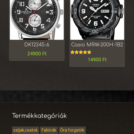
DK12245-6
Casio MRW-200H-1B2
24900
Ft
Értékelés:
14900
Ft
5.00
/ 5
Termékkategóriák
szíjak,csatok
Faliórák
Óra forgatók