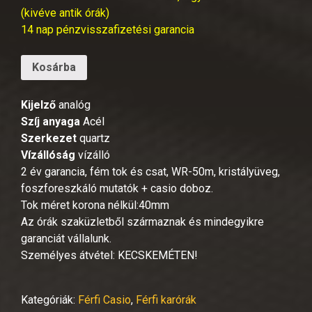
(kivéve antik órák)
14 nap pénzvisszafizetési garancia
Kosárba
Kijelző
analóg
Szíj anyaga
Acél
Szerkezet
quartz
Vízállóság
vízálló
2 év garancia, fém tok és csat, WR-50m, kristályüveg,
foszforeszkáló mutatók + casio doboz.
Tok méret korona nélkül:40mm
Az órák szaküzletből származnak és mindegyikre
garanciát vállalunk.
Személyes átvétel: KECSKEMÉTEN!
Kategóriák:
Férfi Casio
,
Férfi karórák