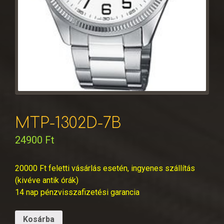
MTP-1302D-7B
24900
Ft
20000 Ft feletti vásárlás esetén, ingyenes szállítás
(kivéve antik órák)
14 nap pénzvisszafizetési garancia
Kosárba