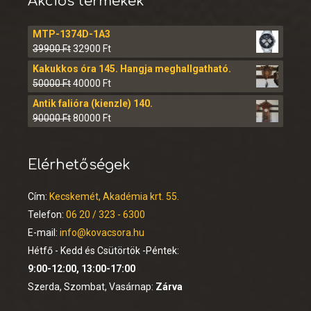
Akciós termékek
MTP-1374D-1A3
39900
Ft
32900
Ft
Kakukkos óra 145. Hangja meghallgatható.
50000
Ft
40000
Ft
Antik falióra (kienzle) 140.
90000
Ft
80000
Ft
Elérhetőségek
Cím:
Kecskemét, Akadémia krt. 55.
Telefon:
06 20 / 323 - 6300
E-mail:
info@kovacsora.hu
Hétfő - Kedd és Csütörtök -Péntek:
9:00-12:00, 13:00-17:00
Szerda, Szombat, Vasárnap:
Zárva