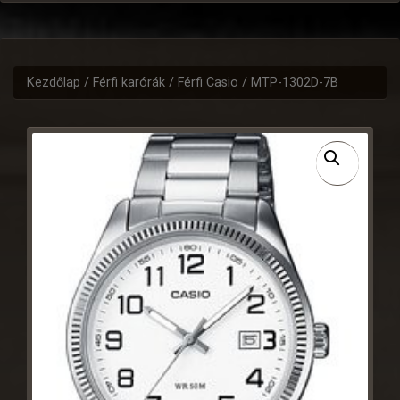
Kezdőlap
/
Férfi karórák
/
Férfi Casio
/ MTP-1302D-7B