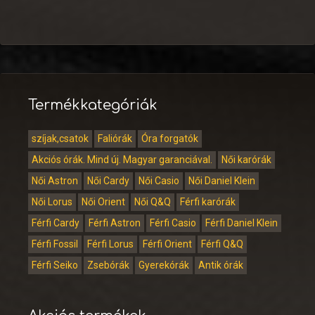
Termékkategóriák
szíjak,csatok
Faliórák
Óra forgatók
Akciós órák. Mind új. Magyar garanciával.
Női karórák
Női Astron
Női Cardy
Női Casio
Női Daniel Klein
Női Lorus
Női Orient
Női Q&Q
Férfi karórák
Férfi Cardy
Férfi Astron
Férfi Casio
Férfi Daniel Klein
Férfi Fossil
Férfi Lorus
Férfi Orient
Férfi Q&Q
Férfi Seiko
Zsebórák
Gyerekórák
Antik órák