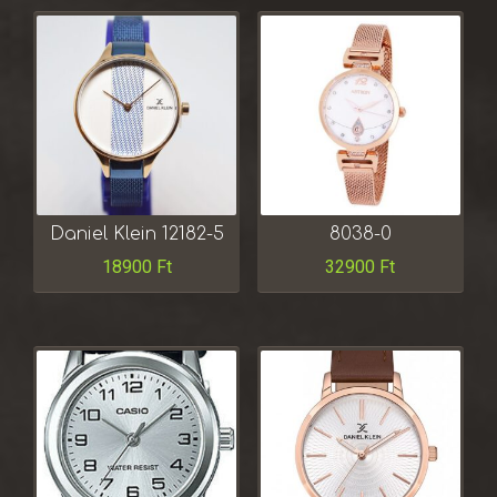
Daniel Klein 12182-5
8038-0
18900
Ft
32900
Ft