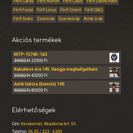
Férfi Cardy
Férfi Astron
Férfi Casio
Férfi Daniel Klein
Férfi Fossil
Férfi Lorus
Férfi Orient
Férfi Q&Q
Férfi Seiko
Zsebórák
Gyerekórák
Antik órák
Akciós termékek
MTP-1374D-1A3
39900
Ft
32900
Ft
Kakukkos óra 145. Hangja meghallgatható.
50000
Ft
40000
Ft
Antik falióra (kienzle) 140.
90000
Ft
80000
Ft
Elérhetőségek
Cím:
Kecskemét, Akadémia krt. 55.
Telefon:
06 20 / 323 - 6300