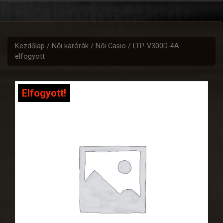
Kezdőlap
/
Női karórák
/
Női Casio
/ LTP-V300D-4A
elfogyott
Elfogyott!