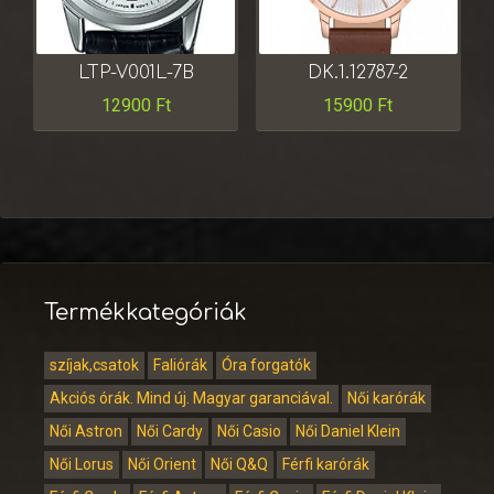
LTP-V001L-7B
DK.1.12787-2
12900
Ft
15900
Ft
Termékkategóriák
szíjak,csatok
Faliórák
Óra forgatók
Akciós órák. Mind új. Magyar garanciával.
Női karórák
Női Astron
Női Cardy
Női Casio
Női Daniel Klein
Női Lorus
Női Orient
Női Q&Q
Férfi karórák