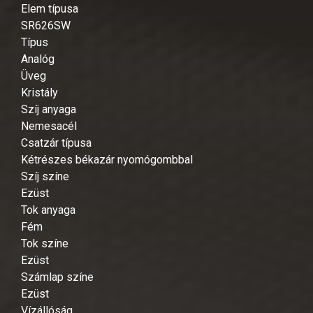
Elem típusa
SR626SW
Típus
Analóg
Üveg
Kristály
Szíj anyaga
Nemesacél
Csatzár típusa
Kétrészes békazár nyomógombbal
Szíj színe
Ezüst
Tok anyaga
Fém
Tok színe
Ezüst
Számlap színe
Ezüst
Vízállóság