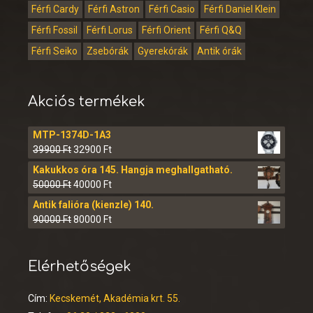
Férfi Cardy
Férfi Astron
Férfi Casio
Férfi Daniel Klein
Férfi Fossil
Férfi Lorus
Férfi Orient
Férfi Q&Q
Férfi Seiko
Zsebórák
Gyerekórák
Antik órák
Akciós termékek
MTP-1374D-1A3
39900
Ft
32900
Ft
Kakukkos óra 145. Hangja meghallgatható.
50000
Ft
40000
Ft
Antik falióra (kienzle) 140.
90000
Ft
80000
Ft
Elérhetőségek
Cím:
Kecskemét, Akadémia krt. 55.