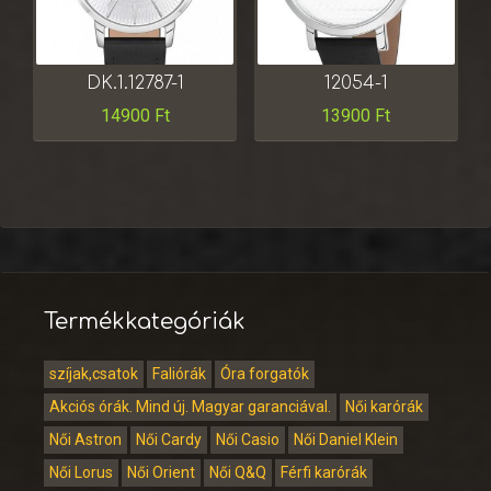
DK.1.12787-1
12054-1
14900
Ft
13900
Ft
Termékkategóriák
szíjak,csatok
Faliórák
Óra forgatók
Akciós órák. Mind új. Magyar garanciával.
Női karórák
Női Astron
Női Cardy
Női Casio
Női Daniel Klein
Női Lorus
Női Orient
Női Q&Q
Férfi karórák