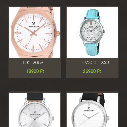
DK.12089-1
LTP-V300L-2A3
18900
Ft
26900
Ft