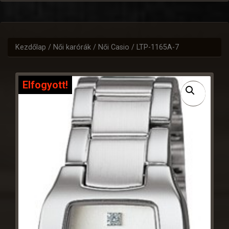
Kezdőlap
/
Női karórák
/
Női Casio
/ LTP-1165A-7
Elfogyott!