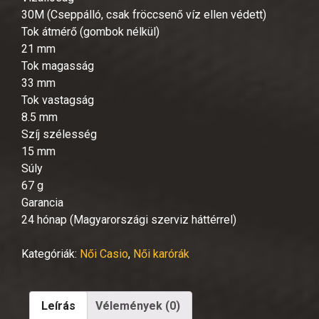
30M (Cseppálló, csak fröccsenő víz ellen védett)
Tok átmérő (gombok nélkül)
21 mm
Tok magasság
33 mm
Tok vastagság
8.5 mm
Szíj szélesség
15 mm
Súly
67 g
Garancia
24 hónap (Magyarországi szerviz háttérrel)
Kategóriák:
Női Casio
,
Női karórák
Leírás
Vélemények (0)