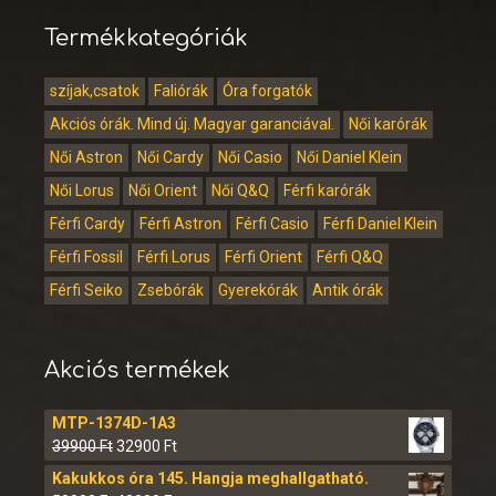
Termékkategóriák
szíjak,csatok
Faliórák
Óra forgatók
Akciós órák. Mind új. Magyar garanciával.
Női karórák
Női Astron
Női Cardy
Női Casio
Női Daniel Klein
Női Lorus
Női Orient
Női Q&Q
Férfi karórák
Férfi Cardy
Férfi Astron
Férfi Casio
Férfi Daniel Klein
Férfi Fossil
Férfi Lorus
Férfi Orient
Férfi Q&Q
Férfi Seiko
Zsebórák
Gyerekórák
Antik órák
Akciós termékek
MTP-1374D-1A3
39900
Ft
32900
Ft
Kakukkos óra 145. Hangja meghallgatható.