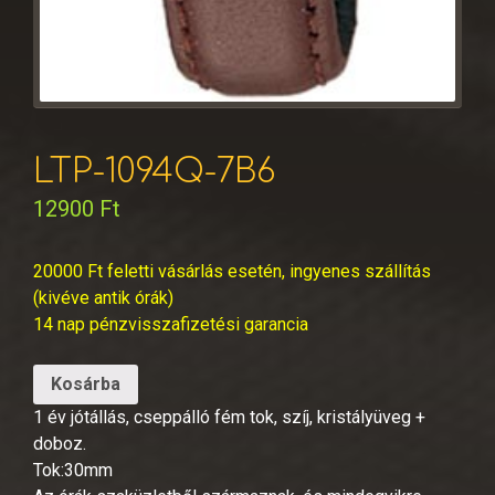
LTP-1094Q-7B6
12900
Ft
20000 Ft feletti vásárlás esetén, ingyenes szállítás
(kivéve antik órák)
14 nap pénzvisszafizetési garancia
Kosárba
1 év jótállás, cseppálló fém tok, szíj, kristályüveg +
doboz.
Tok:30mm