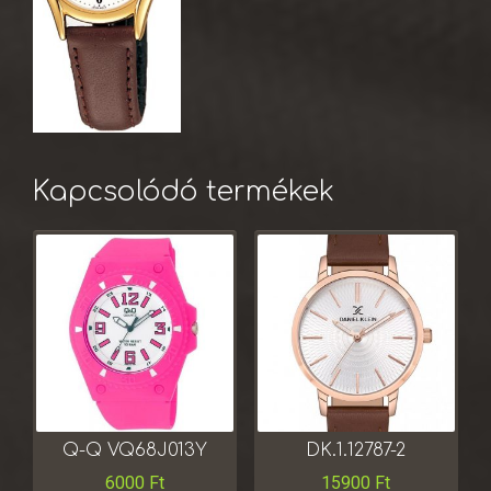
Kapcsolódó termékek
Q-Q VQ68J013Y
DK.1.12787-2
6000
Ft
15900
Ft