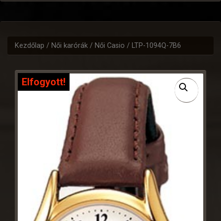
Kezdőlap
/
Női karórák
/
Női Casio
/ LTP-1094Q-7B6
Elfogyott!