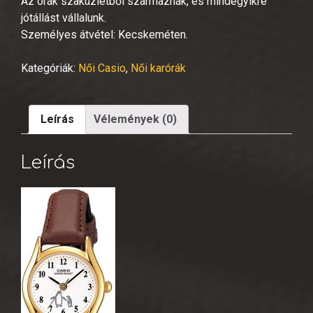
Az órák szaküzletből származnak, és mindegyikre
jótállást vállalunk.
Személyes átvétel: Kecskeméten.
Kategóriák:
Női Casio
,
Női karórák
Leírás
Vélemények (0)
Leírás