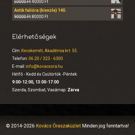
50000
Ft
40000
Ft
Antik falióra (kienzle) 140.
90000
Ft
80000
Ft
Elérhetőségek
Cím:
Kecskemét, Akadémia krt. 55.
Telefon:
06 20 / 323 - 6300
E-mail:
info@kovacsora.hu
Hétfő - Kedd és Csütörtök -Péntek:
9:00-12:00, 13:00-17:00
Szerda, Szombat, Vasárnap:
Zárva
© 2014-2026
Kovács Óraszaküzlet
Minden jog fenntartva!