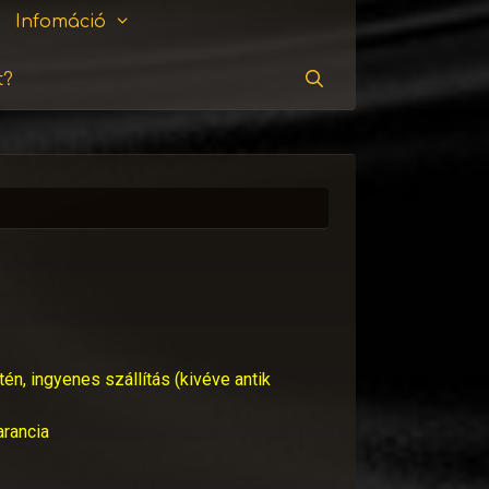
Infomáció
t?
Keresés
tén, ingyenes szállítás (kivéve antik
arancia