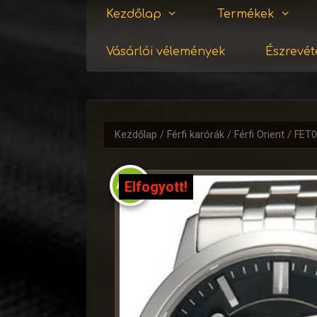
Kezdőlap
Termékek
Vásárlói vélemények
Észrevéte
Kezdőlap
/
Férfi karórák
/
Férfi Orient
/ FET
Elfogyott!
Akció!