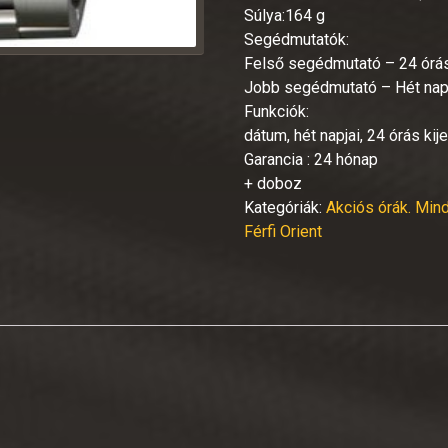
Súlya:164 g
Segédmutatók:
Felső segédmutató – 24 órás
Jobb segédmutató – Hét napj
Funkciók:
dátum, hét napjai, 24 órás ki
Garancia : 24 hónap
+ doboz
Kategóriák:
Akciós órák. Mind
Férfi Orient