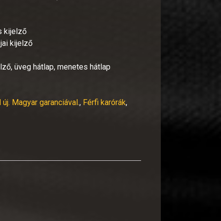
 kijelző
ai kijelző
jelző, üveg hátlap, menetes hátlap
 új. Magyar garanciával.
,
Férfi karórák
,