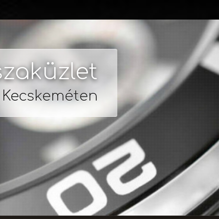
zaküzlet
s Kecskeméten