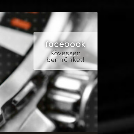
facebook
Kövessen
bennünket!