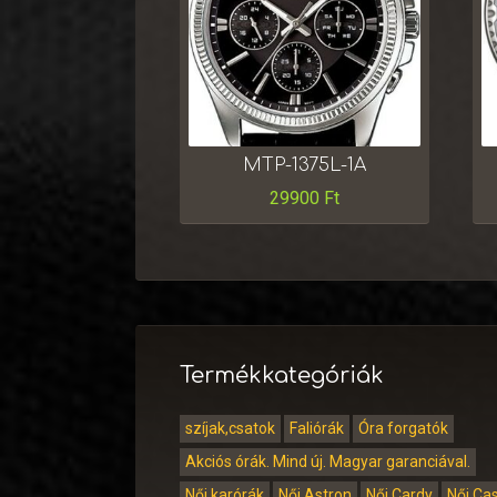
MTP-1375L-1A
29900
Ft
Termékkategóriák
szíjak,csatok
Faliórák
Óra forgatók
Akciós órák. Mind új. Magyar garanciával.
Női karórák
Női Astron
Női Cardy
Női Ca