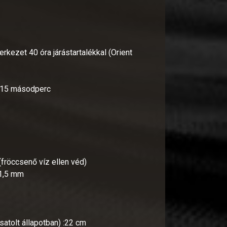
kezet 40 óra járástartalékkal (Orient
/-15 másodperc
(fröccsenő víz ellen véd)
41,5 mm
satolt állapotban) :22 cm