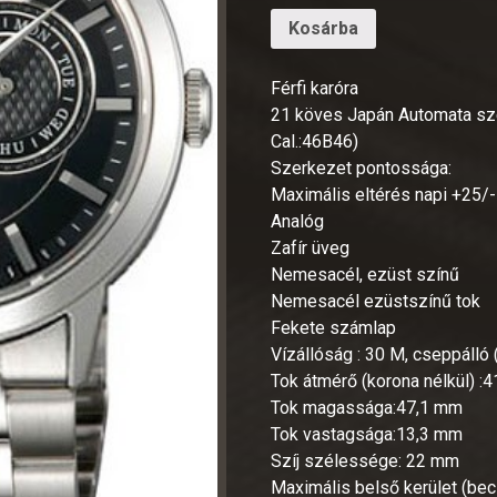
Kosárba
Férfi karóra
21 köves Japán Automata szer
Cal.:46B46)
Szerkezet pontossága:
Maximális eltérés napi +25
Analóg
Zafír üveg
Nemesacél, ezüst színű
Nemesacél ezüstszínű tok
Fekete számlap
Vízállóság : 30 M, cseppálló 
Tok átmérő (korona nélkül) :
Tok magassága:47,1 mm
Tok vastagsága:13,3 mm
Szíj szélessége: 22 mm
Maximális belső kerület (bec