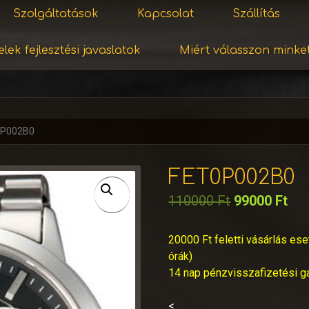
Szolgáltatások
Kapcsolat
Szállítás
lek fejlesztési javaslatok
Miért válasszon minke
0P002B0
FET0P002B0
110000
Ft
99000
Ft
20000 Ft feletti vásárlás ese
órák)
14 nap pénzvisszafizetési g
<