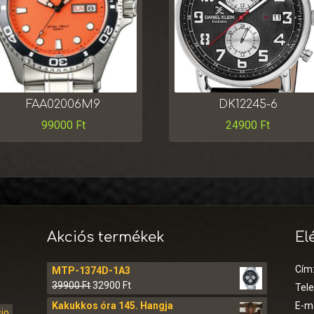
FAA02006M9
DK12245-6
99000
Ft
24900
Ft
Akciós termékek
El
Cím
MTP-1374D-1A3
39900
Ft
32900
Ft
Tel
Kakukkos óra 145. Hangja
E-ma
sio