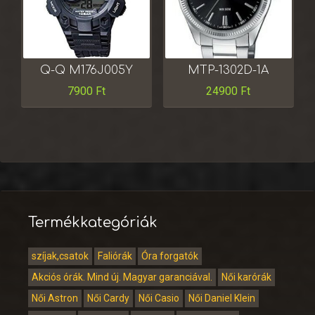
Q-Q M176J005Y
MTP-1302D-1A
7900
Ft
24900
Ft
Termékkategóriák
szíjak,csatok
Faliórák
Óra forgatók
Akciós órák. Mind új. Magyar garanciával.
Női karórák
Női Astron
Női Cardy
Női Casio
Női Daniel Klein