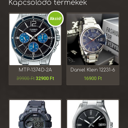
Kapcsolódó termékek
Akció!
MTP-1374D-2A
Daniel Klein 12231-6
39900
Ft
32900
Ft
16900
Ft