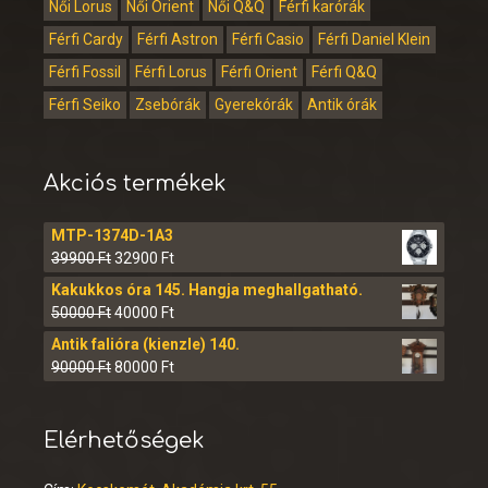
Női Lorus
Női Orient
Női Q&Q
Férfi karórák
Férfi Cardy
Férfi Astron
Férfi Casio
Férfi Daniel Klein
Férfi Fossil
Férfi Lorus
Férfi Orient
Férfi Q&Q
Férfi Seiko
Zsebórák
Gyerekórák
Antik órák
Akciós termékek
MTP-1374D-1A3
39900
Ft
32900
Ft
Kakukkos óra 145. Hangja meghallgatható.
50000
Ft
40000
Ft
Antik falióra (kienzle) 140.
90000
Ft
80000
Ft
Elérhetőségek