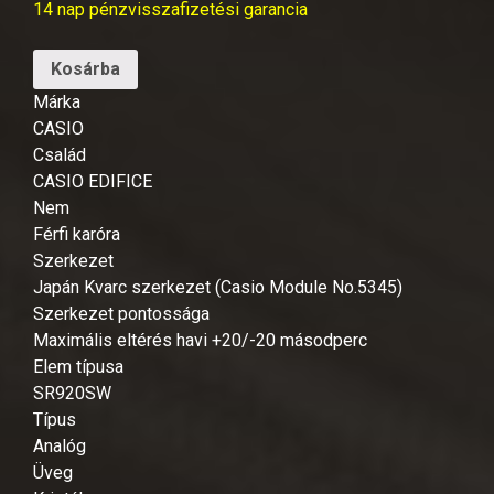
14 nap pénzvisszafizetési garancia
Kosárba
Márka
CASIO
Család
CASIO EDIFICE
Nem
Férfi karóra
Szerkezet
Japán Kvarc szerkezet (Casio Module No.5345)
Szerkezet pontossága
Maximális eltérés havi +20/-20 másodperc
Elem típusa
SR920SW
Típus
Analóg
Üveg