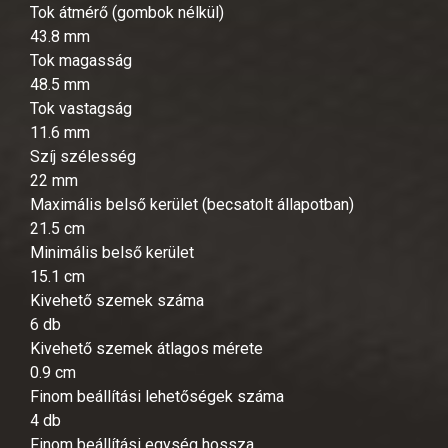
Tok átmérő (gombok nélkül)
43.8 mm
Tok magasság
48.5 mm
Tok vastagság
11.6 mm
Szíj szélesség
22 mm
Maximális belső kerület (becsatolt állapotban)
21.5 cm
Minimális belső kerület
15.1 cm
Kivehető szemek száma
6 db
Kivehető szemek átlagos mérete
0.9 cm
Finom beállítási lehetőségek száma
4 db
Finom beállítási egység hossza