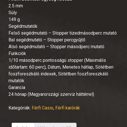
2.5 mm
Súly
149 g
Segédmutatók
Felső segédmutató – Stopper tizedmásodperc mutató
Bal segédmutató – Stopper percgyűjtő
Alsó segédmutató – Stopper másodperc mutató
Funkciók
1/10 másodperc pontosságú stopper (Maximális
időtartam: 60 perc), Dátum, Menetes hátlap, Sötétben
foszforeszkáló indexek, Sötétben foszforeszkáló
mutatók
Garancia
24 hónap (Magyarországi szerviz háttérrel)
Kategóriák:
Férfi Casio
,
Férfi karórák