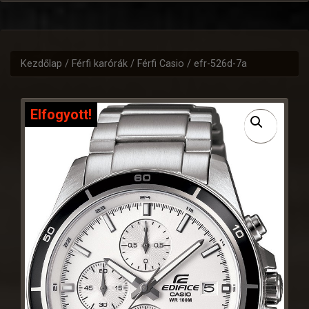
Kezdőlap
/
Férfi karórák
/
Férfi Casio
/ efr-526d-7a
Elfogyott!