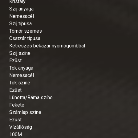
Kristály
Szíj anyaga
Nemesacél
Szíj típusa
Tömör szemes
Csatzár típusa
Kétrészes békazár nyomógombbal
Szíj színe
Ezüst
Tok anyaga
Nemesacél
Tok színe
Ezüst
Lünetta/Ráma színe
Fekete
Számlap színe
Ezüst
Vízállóság
100M