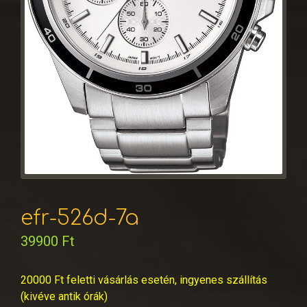
efr-526d-7a
39900
Ft
20000 Ft feletti vásárlás esetén, ingyenes szállítás
(kivéve antik órák)