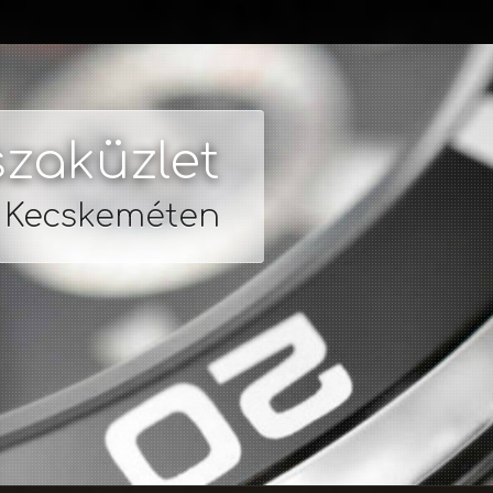
zaküzlet
s Kecskeméten