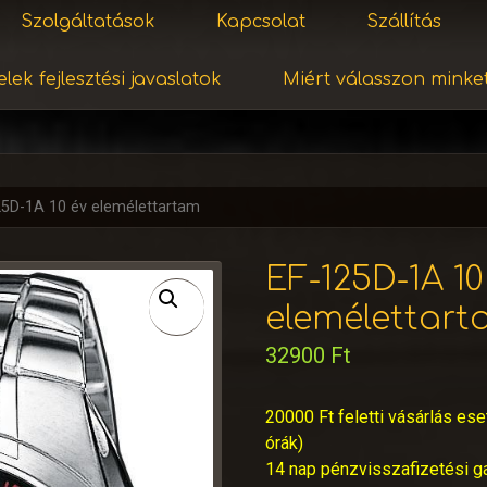
Szolgáltatások
Kapcsolat
Szállítás
lek fejlesztési javaslatok
Miért válasszon minke
25D-1A 10 év elemélettartam
EF-125D-1A 10
elemélettar
32900
Ft
20000 Ft feletti vásárlás ese
órák)
14 nap pénzvisszafizetési g