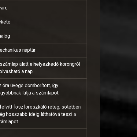
varc
ekete
nalóg
echanikus naptár
számlap alatt elhelyezkedő korongról
olvasható a nap.
 óra üvege domborított, így
gyobbnak látja a számlapot.
felvitt foszforeszkáló réteg, sötétben
ég hosszabb ideig láthatóvá teszi a
zámlapot