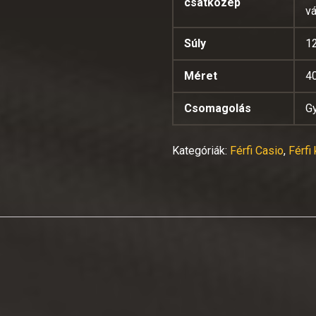
csatközép
vá
Súly
1
Méret
4
Csomagolás
G
Kategóriák:
Férfi Casio
,
Férfi