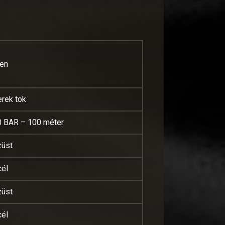
gen
erek tok
0 BAR – 100 méter
züst
cél
züst
cél