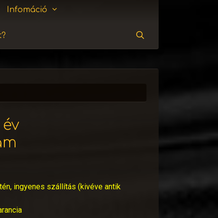
Infomáció
t?
Keresés
 év
tam
tén, ingyenes szállítás (kivéve antik
arancia