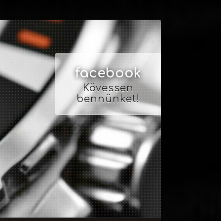
facebook
Kövessen
bennünket!