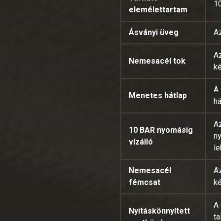
1
elemélettartam
Ásványi üveg
A
Az
Nemesacél tok
ké
A
Menetes hátlap
há
Az
10 BAR nyomásig
n
vízálló
le
Nemesacél
Az
fémcsat
ké
A 
Nyitáskönnyített
t