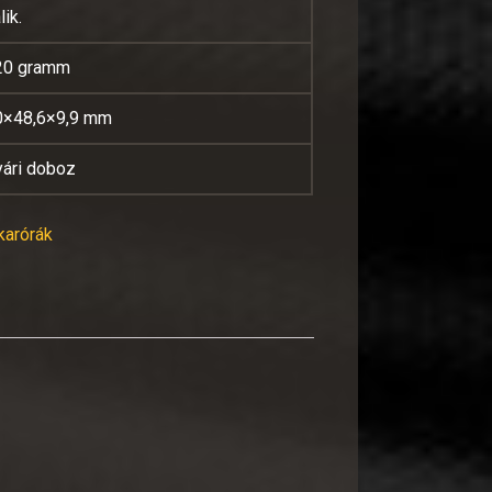
lik.
20 gramm
0×48,6×9,9 mm
yári doboz
 karórák