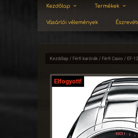
Kezdőlap
Termékek
Vásárlói vélemények
Észrevéte
Kezdőlap
/
Férfi karórák
/
Férfi Casio
/ EF-1
Elfogyott!