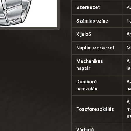
Szerkezet
K
Számlap színe
F
Kijelző
A
Naptárszerkezet
M
Mechanikus
A 
naptár
le
Domború
Az
csiszolás
na
A 
Foszforeszkálás
m
s
Várható