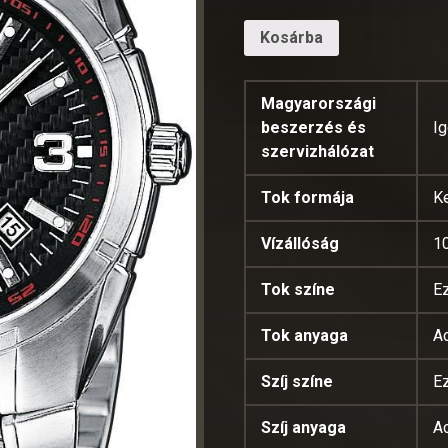
Kosárba
Magyarországi
beszerzés és
I
szervizhálózat
Tok formája
K
Vízállóság
1
Tok színe
E
Tok anyaga
A
Szíj színe
E
Szíj anyaga
A