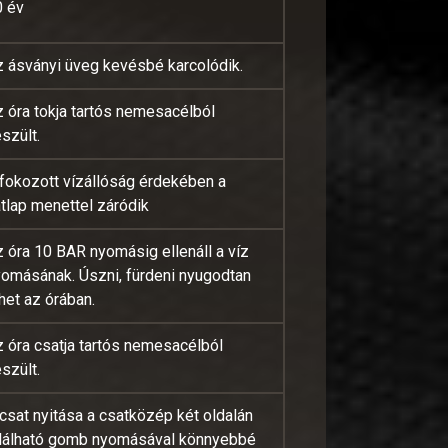
0 év
z ásványi üveg kevésbé karcolódik.
 óra tokja tartós nemesacélból
szült.
 fokozott vízállóság érdekében a
tlap menettel záródik
 óra 10 BAR nyomásig ellenáll a víz
yomásának. Úszni, fürdeni nyugodtan
het az órában.
 óra csatja tartós nemesacélból
szült.
csat nyitása a csatközép két oldalán
alálható gomb nyomásával könnyebbé