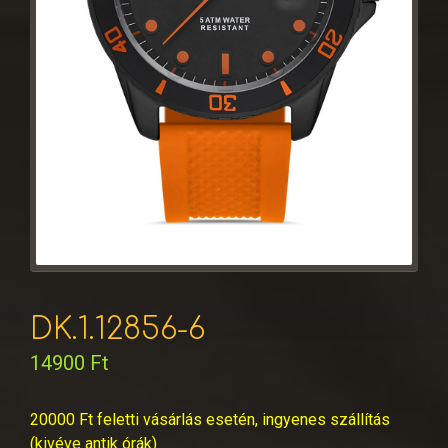
DK.1.12856-6
14900
Ft
20000 Ft feletti vásárlás esetén, ingyenes szállítás
(kivéve antik órák)