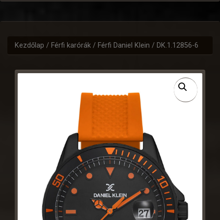
Kezdőlap
/
Férfi karórák
/
Férfi Daniel Klein
/ DK.1.12856-6