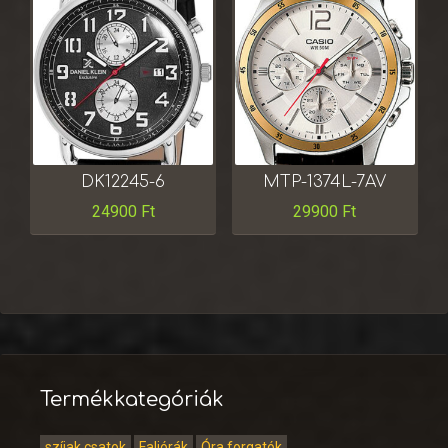
DK12245-6
MTP-1374L-7AV
24900
Ft
29900
Ft
Termékkategóriák
szíjak,csatok
Faliórák
Óra forgatók