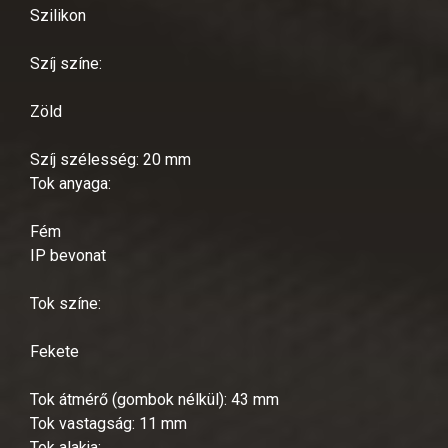
Szilikon
Szíj színe:
Zöld
Szíj szélesség: 20 mm
Tok anyaga:
Fém
IP bevonat
Tok színe:
Fekete
Tok átmérő (gombok nélkül): 43 mm
Tok vastagság: 11 mm
Tok alakja: