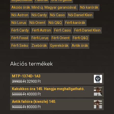
Akciós órák. Mind új. Magyar garanciával.
Női karórák
Női Astron
Női Cardy
Női Casio
Női Daniel Klein
Női Lorus
Női Orient
Női Q&Q
Férfi karórák
Férfi Cardy
Férfi Astron
Férfi Casio
Férfi Daniel Klein
Férfi Fossil
Férfi Lorus
Férfi Orient
Férfi Q&Q
Férfi Seiko
Zsebórák
Gyerekórák
Antik órák
Akciós termékek
MTP-1374D-1A3
39900
Ft
32900
Ft
Kakukkos óra 145. Hangja meghallgatható.
50000
Ft
40000
Ft
Antik falióra (kienzle) 140.
90000
Ft
80000
Ft