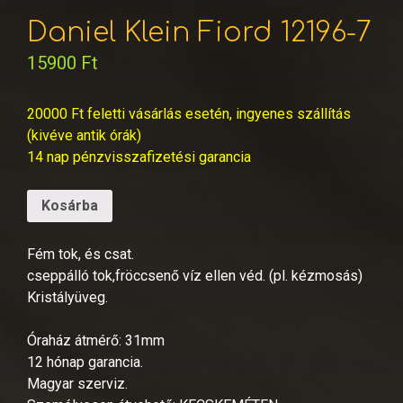
Daniel Klein Fiord 12196-7
15900
Ft
20000 Ft feletti vásárlás esetén, ingyenes szállítás
(kivéve antik órák)
14 nap pénzvisszafizetési garancia
Kosárba
Fém tok, és csat.
cseppálló tok,fröccsenő víz ellen véd. (pl. kézmosás)
Kristályüveg.
Óraház átmérő: 31mm
12 hónap garancia.
Magyar szerviz.