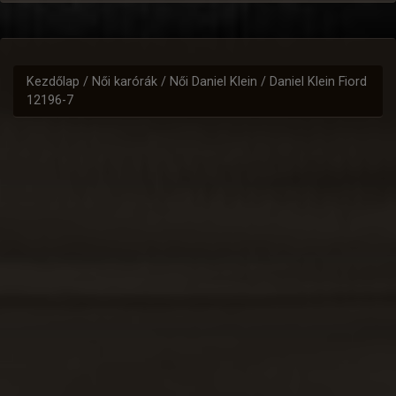
Kezdőlap
/
Női karórák
/
Női Daniel Klein
/ Daniel Klein Fiord
12196-7