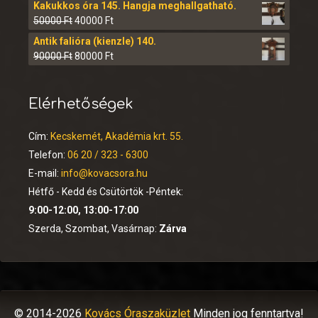
Kakukkos óra 145. Hangja meghallgatható.
50000
Ft
40000
Ft
Antik falióra (kienzle) 140.
90000
Ft
80000
Ft
Elérhetőségek
Cím:
Kecskemét, Akadémia krt. 55.
Telefon:
06 20 / 323 - 6300
E-mail:
info@kovacsora.hu
Hétfő - Kedd és Csütörtök -Péntek:
9:00-12:00, 13:00-17:00
Szerda, Szombat, Vasárnap:
Zárva
© 2014-2026
Kovács Óraszaküzlet
Minden jog fenntartva!