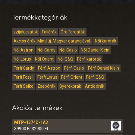
Termékkategóriák
szíjak,csatok
Faliórák
Óra forgatók
Akciós órák. Mind új. Magyar garanciával.
Női karórák
Női Astron
Női Cardy
Női Casio
Női Daniel Klein
Női Lorus
Női Orient
Női Q&Q
Férfi karórák
Férfi Cardy
Férfi Astron
Férfi Casio
Férfi Daniel Klein
Férfi Fossil
Férfi Lorus
Férfi Orient
Férfi Q&Q
Férfi Seiko
Zsebórák
Gyerekórák
Antik órák
Akciós termékek
MTP-1374D-1A3
39900
Ft
32900
Ft