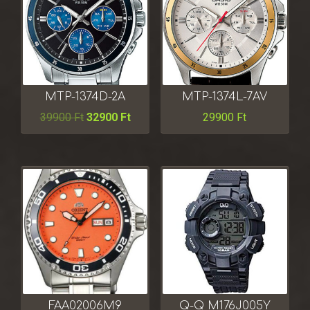
MTP-1374D-2A
MTP-1374L-7AV
39900
Ft
32900
Ft
29900
Ft
FAA02006M9
Q-Q M176J005Y