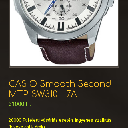
CASIO Smooth Second
MTP-SW310L-7A
31000
Ft
20000 Ft feletti vásárlás esetén, ingyenes szállítás
(kivéve antik órák)