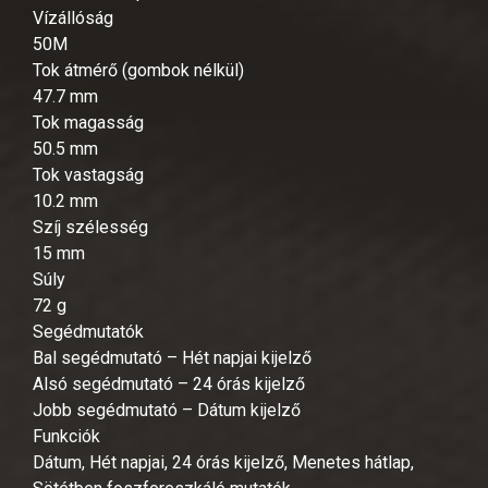
Vízállóság
50M
Tok átmérő (gombok nélkül)
47.7 mm
Tok magasság
50.5 mm
Tok vastagság
10.2 mm
Szíj szélesség
15 mm
Súly
72 g
Segédmutatók
Bal segédmutató – Hét napjai kijelző
Alsó segédmutató – 24 órás kijelző
Jobb segédmutató – Dátum kijelző
Funkciók
Dátum, Hét napjai, 24 órás kijelző, Menetes hátlap,