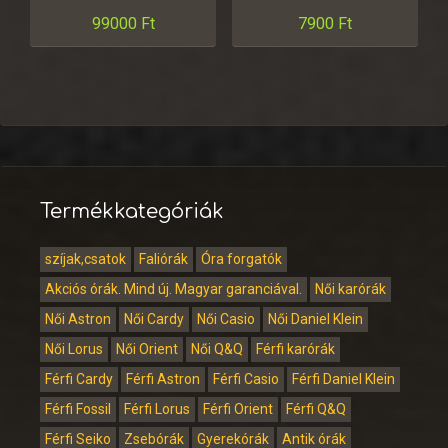
99000
Ft
7900
Ft
Termékkategóriák
szíjak,csatok
Faliórák
Óra forgatók
Akciós órák. Mind új. Magyar garanciával.
Női karórák
Női Astron
Női Cardy
Női Casio
Női Daniel Klein
Női Lorus
Női Orient
Női Q&Q
Férfi karórák
Férfi Cardy
Férfi Astron
Férfi Casio
Férfi Daniel Klein
Férfi Fossil
Férfi Lorus
Férfi Orient
Férfi Q&Q
Férfi Seiko
Zsebórák
Gyerekórák
Antik órák