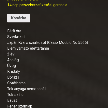
14 nap pénzvisszafizetési garancia
Kosárba
Férfi óra
Szerkezet
Japán Kvarc szerkezet (Casio Module No.5566)
Elem várható élettartama
2 év
Analóg
Üveg
Kristály
Bőrszíj
Sötétbarna
Tok anyaga nemesacél
Tok színe
Ezüst
Fehér számlap