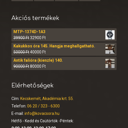
Akciós termékek
MTP-1374D-1A3
39900
Ft
32900
Ft
Kakukkos óra 145. Hangja meghallgatható.
50000
Ft
40000
Ft
Antik falióra (kienzle) 140.
90000
Ft
80000
Ft
Elérhetőségek
Cím:
Kecskemét, Akadémia krt. 55.
Telefon:
06 20 / 323 - 6300
E-mail:
info@kovacsora.hu
Hétfő - Kedd és Csütörtök -Péntek: