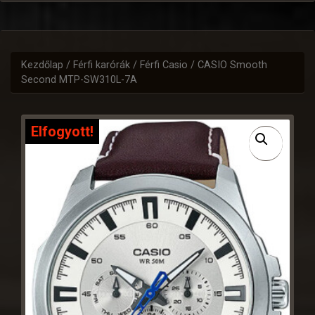
Kezdőlap
/
Férfi karórák
/
Férfi Casio
/ CASIO Smooth
Second MTP-SW310L-7A
Elfogyott!