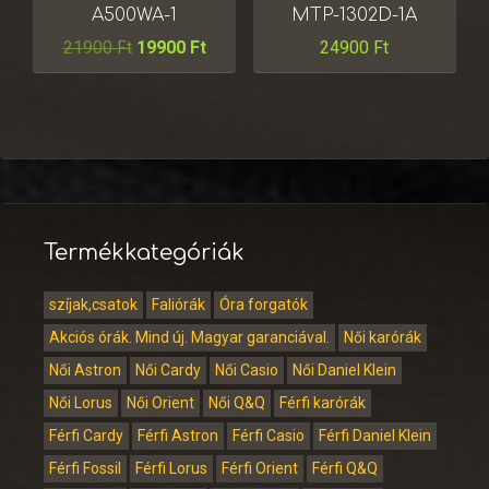
A500WA-1
MTP-1302D-1A
21900
Ft
19900
Ft
24900
Ft
Termékkategóriák
szíjak,csatok
Faliórák
Óra forgatók
Akciós órák. Mind új. Magyar garanciával.
Női karórák
Női Astron
Női Cardy
Női Casio
Női Daniel Klein
Női Lorus
Női Orient
Női Q&Q
Férfi karórák
Férfi Cardy
Férfi Astron
Férfi Casio
Férfi Daniel Klein
Férfi Fossil
Férfi Lorus
Férfi Orient
Férfi Q&Q