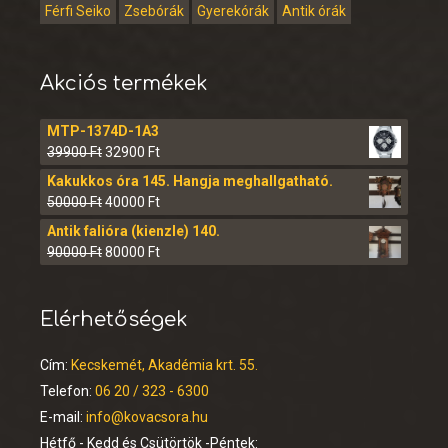
Férfi Seiko
Zsebórák
Gyerekórák
Antik órák
Akciós termékek
MTP-1374D-1A3
39900
Ft
32900
Ft
Kakukkos óra 145. Hangja meghallgatható.
50000
Ft
40000
Ft
Antik falióra (kienzle) 140.
90000
Ft
80000
Ft
Elérhetőségek
Cím:
Kecskemét, Akadémia krt. 55.
Telefon:
06 20 / 323 - 6300
E-mail:
info@kovacsora.hu
Hétfő - Kedd és Csütörtök -Péntek: