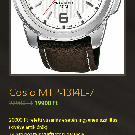
Casio MTP-1314L-7
22900
Ft
19900
Ft
20000 Ft feletti vásárlás esetén, ingyenes szállítás
(kivéve antik órák)
14 nap pénzvisszafizetési garancia