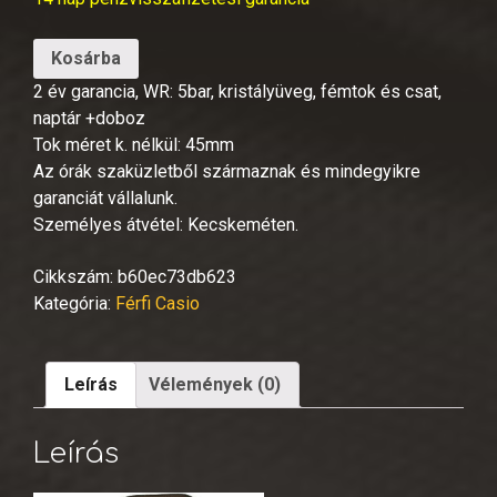
Kosárba
2 év garancia, WR: 5bar, kristályüveg, fémtok és csat,
naptár +doboz
Tok méret k. nélkül: 45mm
Az órák szaküzletből származnak és mindegyikre
garanciát vállalunk.
Személyes átvétel: Kecskeméten.
Cikkszám:
b60ec73db623
Kategória:
Férfi Casio
Leírás
Vélemények (0)
Leírás