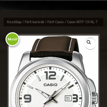
Kezdőlap
/
Férfi karórák
/
Férfi Casio
/ Casio MTP-1314L-7
Akció!