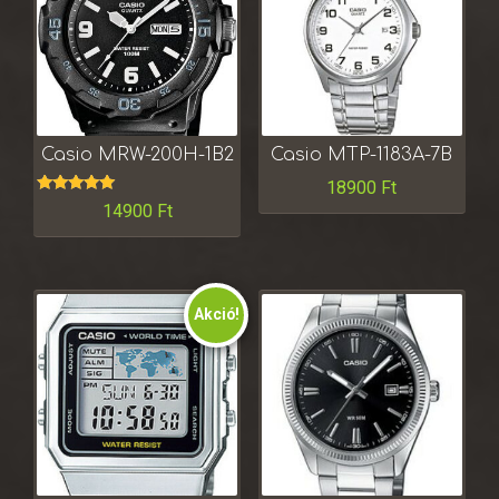
Casio MRW-200H-1B2
Casio MTP-1183A-7B
18900
Ft
Értékelés:
14900
Ft
5.00
/ 5
Akció!