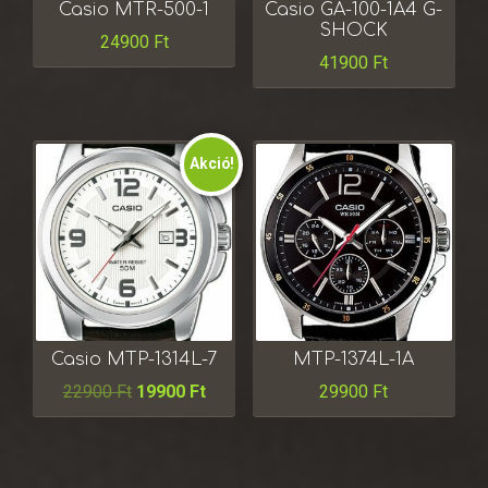
Casio MTR-500-1
Casio GA-100-1A4 G-
SHOCK
24900
Ft
41900
Ft
Akció!
Casio MTP-1314L-7
MTP-1374L-1A
22900
Ft
19900
Ft
29900
Ft