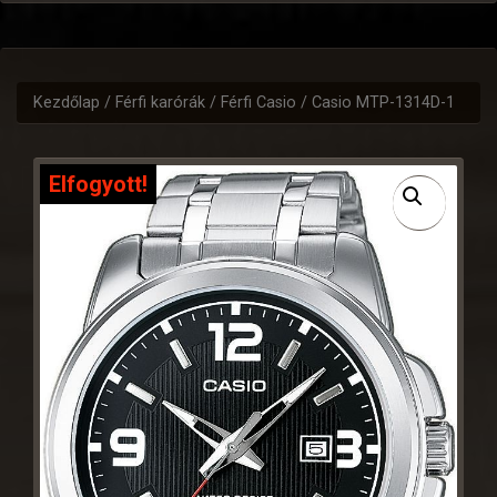
Kezdőlap
/
Férfi karórák
/
Férfi Casio
/ Casio MTP-1314D-1
Elfogyott!