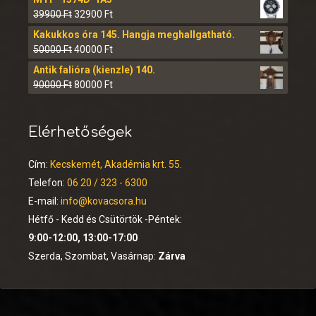
39900
Ft
32900
Ft
Kakukkos óra 145. Hangja meghallgatható.
50000
Ft
40000
Ft
Antik falióra (kienzle) 140.
90000
Ft
80000
Ft
Elérhetőségek
Cím:
Kecskemét, Akadémia krt. 55.
Telefon:
06 20 / 323 - 6300
E-mail:
info@kovacsora.hu
Hétfő - Kedd és Csütörtök -Péntek:
9:00-12:00, 13:00-17:00
Szerda, Szombat, Vasárnap:
Zárva