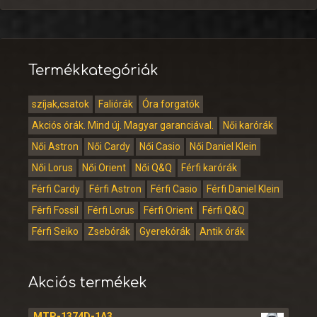
Termékkategóriák
szíjak,csatok
Faliórák
Óra forgatók
Akciós órák. Mind új. Magyar garanciával.
Női karórák
Női Astron
Női Cardy
Női Casio
Női Daniel Klein
Női Lorus
Női Orient
Női Q&Q
Férfi karórák
Férfi Cardy
Férfi Astron
Férfi Casio
Férfi Daniel Klein
Férfi Fossil
Férfi Lorus
Férfi Orient
Férfi Q&Q
Férfi Seiko
Zsebórák
Gyerekórák
Antik órák
Akciós termékek
MTP-1374D-1A3