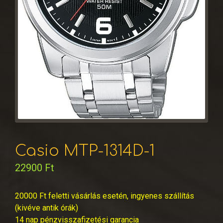
Casio MTP-1314D-1
22900
Ft
20000 Ft feletti vásárlás esetén, ingyenes szállítás
(kivéve antik órák)
14 nap pénzvisszafizetési garancia