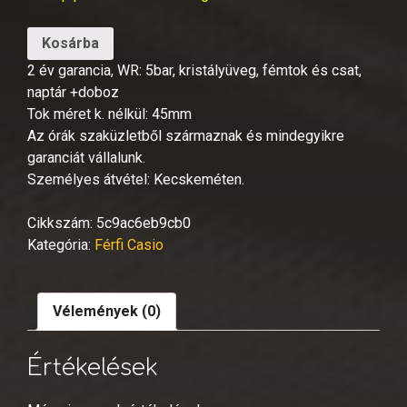
Kosárba
2 év garancia, WR: 5bar, kristályüveg, fémtok és csat,
naptár +doboz
Tok méret k. nélkül: 45mm
Az órák szaküzletből származnak és mindegyikre
garanciát vállalunk.
Személyes átvétel: Kecskeméten.
Cikkszám:
5c9ac6eb9cb0
Kategória:
Férfi Casio
Vélemények (0)
Értékelések