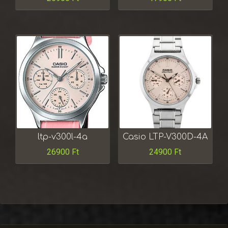
ltp-v300l-4a
Casio LTP-V300D-4A
26900
Ft
24900
Ft