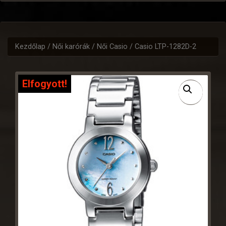
Kezdőlap
/
Női karórák
/
Női Casio
/ Casio LTP-1282D-2
Elfogyott!