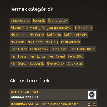
Termékkategóriák
szíjak,csatok
Faliórák
Óra forgatók
Akciós órák. Mind új. Magyar garanciával.
Női karórák
Női Astron
Női Cardy
Női Casio
Női Daniel Klein
Női Lorus
Női Orient
Női Q&Q
Férfi karórák
Férfi Cardy
Férfi Astron
Férfi Casio
Férfi Daniel Klein
Férfi Fossil
Férfi Lorus
Férfi Orient
Férfi Q&Q
Férfi Seiko
Zsebórák
Gyerekórák
Antik órák
Akciós termékek
MTP-1374D-1A3
39900
Ft
32900
Ft
Kakukkos óra 145. Hangja meghallgatható.