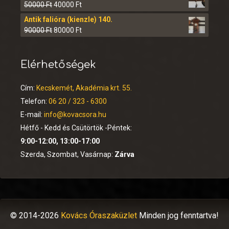
50000
Ft
40000
Ft
Antik falióra (kienzle) 140.
90000
Ft
80000
Ft
Elérhetőségek
Cím:
Kecskemét, Akadémia krt. 55.
Telefon:
06 20 / 323 - 6300
E-mail:
info@kovacsora.hu
Hétfő - Kedd és Csütörtök -Péntek:
9:00-12:00, 13:00-17:00
Szerda, Szombat, Vasárnap:
Zárva
© 2014-2026
Kovács Óraszaküzlet
Minden jog fenntartva!