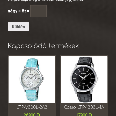
négy × öt =
Kapcsolódó termékek
LTP-V300L-2A3
Casio LTP-1303L-1A
26900
Ft
17900
Ft