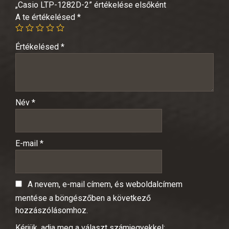
„Casio LTP-1282D-2” értékelése elsőként
A te értékelésed
*
Értékelésed
*
Név
*
E-mail
*
A nevem, e-mail címem, és weboldalcímem
mentése a böngészőben a következő
hozzászólásomhoz.
Kérjük, adja meg a választ számjegyekkel: