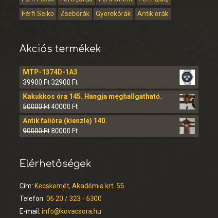
Férfi Seiko
Zsebórák
Gyerekórák
Antik órák
Akciós termékek
MTP-1374D-1A3
39900
Ft
32900
Ft
Kakukkos óra 145. Hangja meghallgatható.
50000
Ft
40000
Ft
Antik falióra (kienzle) 140.
90000
Ft
80000
Ft
Elérhetőségek
Cím:
Kecskemét, Akadémia krt. 55.
Telefon:
06 20 / 323 - 6300
E-mail:
info@kovacsora.hu