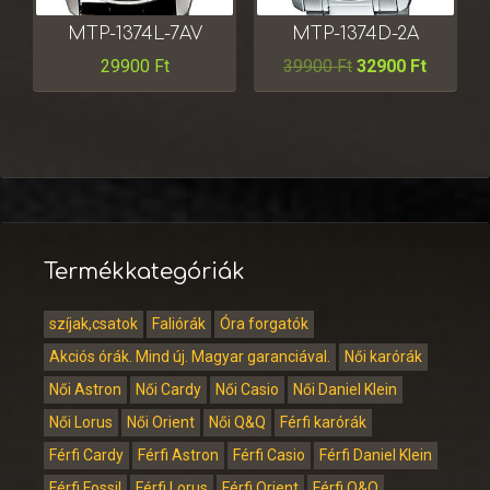
MTP-1374L-7AV
MTP-1374D-2A
29900
Ft
39900
Ft
32900
Ft
Termékkategóriák
szíjak,csatok
Faliórák
Óra forgatók
Akciós órák. Mind új. Magyar garanciával.
Női karórák
Női Astron
Női Cardy
Női Casio
Női Daniel Klein
Női Lorus
Női Orient
Női Q&Q
Férfi karórák
Férfi Cardy
Férfi Astron
Férfi Casio
Férfi Daniel Klein
Férfi Fossil
Férfi Lorus
Férfi Orient
Férfi Q&Q