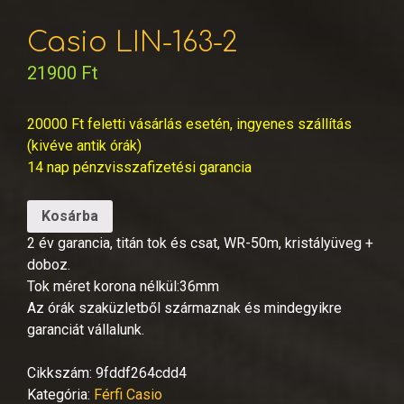
Casio LIN-163-2
21900
Ft
20000 Ft feletti vásárlás esetén, ingyenes szállítás
(kivéve antik órák)
14 nap pénzvisszafizetési garancia
Kosárba
2 év garancia, titán tok és csat, WR-50m, kristályüveg +
doboz.
Tok méret korona nélkül:36mm
Az órák szaküzletből származnak és mindegyikre
garanciát vállalunk.
Cikkszám:
9fddf264cdd4
Kategória:
Férfi Casio