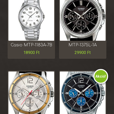
Casio MTP-1183A-7B
MTP-1375L-1A
18900
Ft
29900
Ft
Akció!