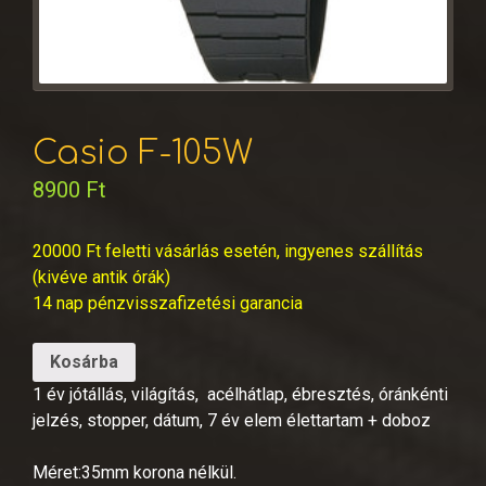
Casio F-105W
8900
Ft
20000 Ft feletti vásárlás esetén, ingyenes szállítás
(kivéve antik órák)
14 nap pénzvisszafizetési garancia
Kosárba
1 év jótállás, világítás, acélhátlap, ébresztés, óránkénti
jelzés, stopper, dátum, 7 év elem élettartam + doboz
Méret:35mm korona nélkül.