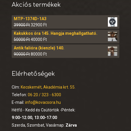
Akciós termékek
MTP-1374D-1A3
39900
Ft
32900
Ft
Kakukkos óra 145. Hangja meghallgatható.
50000
Ft
40000
Ft
Antik falióra (kienzle) 140.
90000
Ft
80000
Ft
Elérhetőségek
Cím:
Kecskemét, Akadémia krt. 55.
Telefon:
06 20 / 323 - 6300
E-mail:
info@kovacsora.hu
Hétfő - Kedd és Csütörtök -Péntek:
9:00-12:00, 13:00-17:00
Szerda, Szombat, Vasárnap:
Zárva