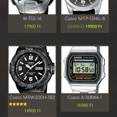
W-755-1A
Casio MTP-1314L-8
17900
Ft
22900
Ft
19900
Ft
Casio MRW-200H-1B2
Casio A-168WA-1
16900
Ft
Értékelés:
14900
Ft
5.00
/ 5