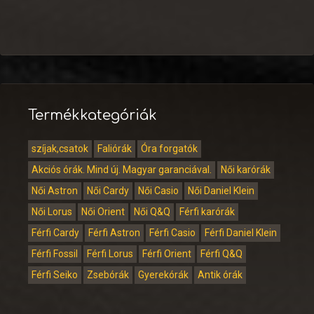
Termékkategóriák
szíjak,csatok
Faliórák
Óra forgatók
Akciós órák. Mind új. Magyar garanciával.
Női karórák
Női Astron
Női Cardy
Női Casio
Női Daniel Klein
Női Lorus
Női Orient
Női Q&Q
Férfi karórák
Férfi Cardy
Férfi Astron
Férfi Casio
Férfi Daniel Klein
Férfi Fossil
Férfi Lorus
Férfi Orient
Férfi Q&Q
Férfi Seiko
Zsebórák
Gyerekórák
Antik órák